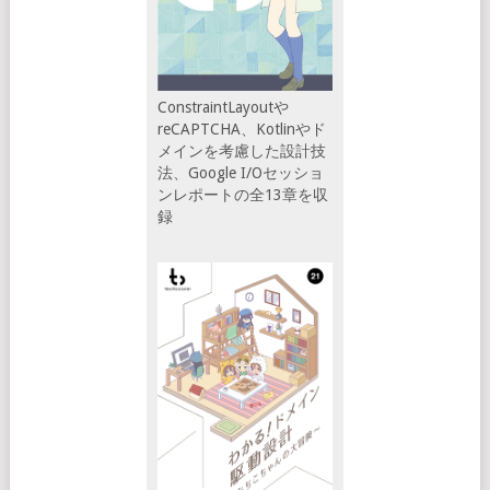
ConstraintLayoutや
reCAPTCHA、Kotlinやド
メインを考慮した設計技
法、Google I/Oセッショ
ンレポートの全13章を収
録