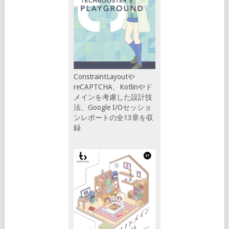
ConstraintLayoutや
reCAPTCHA、Kotlinやド
メインを考慮した設計技
法、Google I/Oセッショ
ンレポートの全13章を収
録