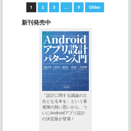
POSTS
1
2
3
…
9
Older
NAVIGATION
新刊発売中
「設計に関する議論の土
台となる本を」という著
者陣の熱い思いから、つ
いにAndroidアプリ設計
の決定版が登場！