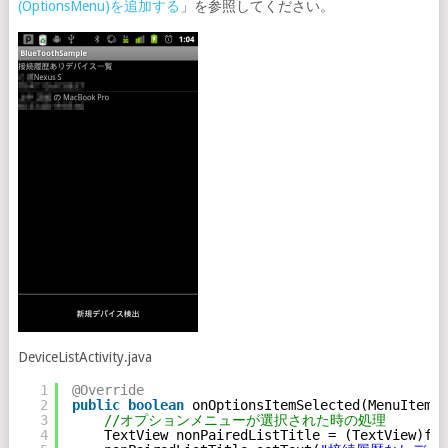
(OptionsMenu)を追加する
」を参照してください。
DeviceListActivity.java
1
@Override
2
public
boolean
onOptionsItemSelected(MenuItem i
3
//オプションメニューが選択された時の処理
4
TextView nonPairedListTitle = (TextView)fin