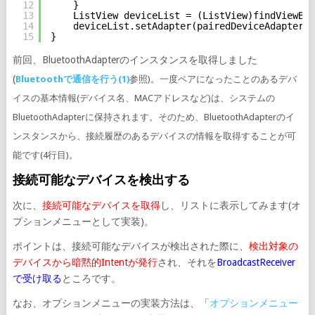
12
}
13
ListView deviceList = (ListView)findViewByI
14
deviceList.setAdapter(pairedDeviceAdapter);
15
}
前回、BluetoothAdapterのインスタンスを取得しました
(
Bluetoothで通信を行う(1)
参照)。一度ペアになったことのあるデバ
イスの基本情報(デバイス名、MACアドレスなど)は、システムの
BluetoothAdapterに保持されます。そのため、BluetoothAdapterのイ
ンスタンスから、接続履歴のあるデバイスの情報を取得することが可
能です(4行目)。
接続可能なデバイスを検出する
次に、
接続可能なデバイスを取得
し、リストに表示してみます(オ
プションメニューとして実装)。
ポイントは、接続可能なデバイスが検出された際に、
検出対象の
デバイスから暗黙的Intentが発行
され、それを
BroadcastReceiver
で受け取る
ところです。
なお、オプションメニューの実装方法は、「
オプションメニュー