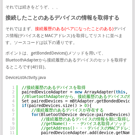
それでは続きをどうぞ、、、
接続したことのあるデバイスの情報を取得する
それではまず、
接続履歴のある(ペアになったことのある)
デバイ
ス情報(デバイス名とMACアドレス)を取得してリストに並べま
す。ソースコードは以下の通りです。
ポイントは、getBondedDevices()メソッドを用いて、
BluetoothAdapterから接続履歴のあるデバイスのセットを取得す
るところです(4行目)。
DeviceListActivity.java
1
//接続履歴のあるデバイスを取得
2
pairedDeviceAdapter = 
new
ArrayAdapter(
this
, R.
3
//BluetoothAdapterから、接続履歴のあるデバイスの
4
Set pairedDevices = mBtAdapter.getBondedDevices
5
if
(pairedDevices.size() > 
0
){
6
//接続履歴のあるデバイスが存在する
7
for
(BluetoothDevice device:pairedDevices){
8
//接続履歴のあるデバイスの情報を順に取得し
9
//getName()・・・デバイス名取得メソッド
10
//getAddress()・・・デバイスのMACアドレ
11
pairedDeviceAdapter.add(device.getName(