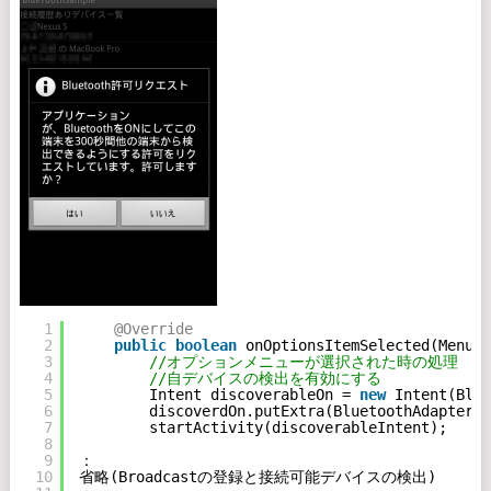
1
@Override
2
public
boolean
onOptionsItemSelected(MenuIt
3
//オプションメニューが選択された時の処理
4
//自デバイスの検出を有効にする
5
Intent discoverableOn = 
new
Intent(Blue
6
discoverdOn.putExtra(BluetoothAdapter.E
7
startActivity(discoverableIntent);
8
9
：
10
省略(Broadcastの登録と接続可能デバイスの検出)