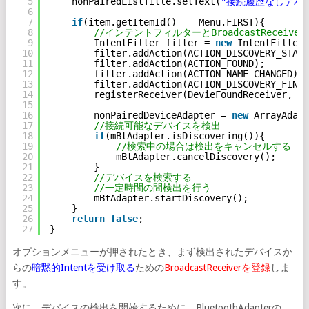
5
nonPairedListTitle.setText(
"接続履歴なしデバ
6
7
if
(item.getItemId() == Menu.FIRST){
8
//インテントフィルターとBroadcastReceive
9
IntentFilter filter = 
new
IntentFilter(
10
filter.addAction(ACTION_DISCOVERY_START
11
filter.addAction(ACTION_FOUND);
12
filter.addAction(ACTION_NAME_CHANGED);
13
filter.addAction(ACTION_DISCOVERY_FINIS
14
registerReceiver(DevieFoundReceiver, fi
15
16
nonPairedDeviceAdapter = 
new
ArrayAdapt
17
//接続可能なデバイスを検出
18
if
(mBtAdapter.isDiscovering()){
19
//検索中の場合は検出をキャンセルする
20
mBtAdapter.cancelDiscovery();
21
}
22
//デバイスを検索する
23
//一定時間の間検出を行う
24
mBtAdapter.startDiscovery();
25
}
26
return
false
;
27
}
オプションメニューが押されたとき、まず検出されたデバイスか
らの
暗黙的Intentを受け取る
ための
BroadcastReceiverを登録
しま
す。
次に、デバイスの検出を開始するために、BluetoothAdapterの