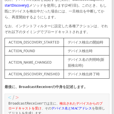
startDiscovery()
メソッドを使用します(24行目)。このとき、もし
既にデバイスを検出中だった場合には、一旦検出を中断してか
ら、再度開始するようにします。
なお、インテントフィルターに設定した各種アクションは、それ
ぞれ以下のタイミングでブロードキャストされます。
ACTION_DISCOVERY_STARTED
デバイス検出の開始時
ACTION_FOUND
デバイス検出時
デバイス名の判明時(新
ACTION_NAME_CHANGED
規検出時)
ACTION_DISCOVERY_FINISHED
デバイス検出終了時
最後に、BroadcastReceiverの中身を記述します。
では主に、
検出されたデバイスからのブ
BroadcastReceiver
ロードキャストを受け
、その
デバイス名とMACアドレス
を取得し
てリストを生成します。