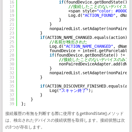
16
if
(foundDevice.getBondState() !
17
//接続したことのないデバイスの
18
<span style=
"color: #000000
19
Log.d(
"ACTION_FOUND"
, dName
20
}
21
}
22
nonpairedList.setAdapter(nonPairedD
23
}
24
if
(ACTION_NAME_CHANGED.equals(action)){
25
//名前が検出された
26
Log.d(
"ACTION_NAME_CHANGED"
, dName)
27
foundDevice = intent.getParcelableE
28
if
(foundDevice.getBondState() != Bl
29
//接続したことのないデバイスのみア
30
nonPairedDeviceAdapter.add(dNam
31
}
32
nonpairedList.setAdapter(nonPairedD
33
}
34
35
if
(ACTION_DISCOVERY_FINISHED.equals(act
36
Log(
"スキャン終了"
);
37
}
38
}
39
};
接続履歴の有無を判断する際に使用するgetBondState()メソッド
は、検出されたデバイスの接続状態を取得します。接続状態は次
の3つが存在します。