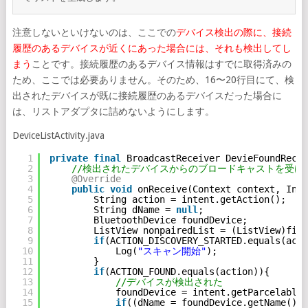
注意しないといけないのは、ここでの
デバイス検出の際に、接続
履歴のあるデバイスが近くにあった場合には、それも検出してし
まう
ことです。接続履歴のあるデバイス情報はすでに取得済みの
ため、ここでは必要ありません。そのため、16〜20行目にて、検
出されたデバイスが既に接続履歴のあるデバイスだった場合に
は、リストアダプタに詰めないようにします。
DeviceListActivity.java
1
private
final
BroadcastReceiver DevieFoundRecei
2
//検出されたデバイスからのブロードキャストを受け
3
@Override
4
public
void
onReceive(Context context, Inte
5
String action = intent.getAction();
6
String dName = 
null
;
7
BluetoothDevice foundDevice;
8
ListView nonpairedList = (ListView)find
9
if
(ACTION_DISCOVERY_STARTED.equals(acti
10
Log(
"スキャン開始"
);
11
}
12
if
(ACTION_FOUND.equals(action)){
13
//デバイスが検出された
14
foundDevice = intent.getParcelableE
15
if
((dName = foundDevice.getName()) 