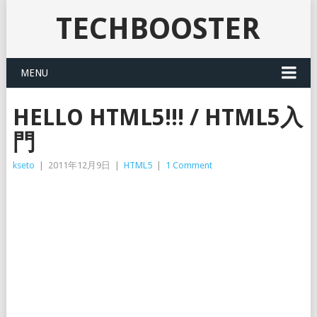
TECHBOOSTER
MENU
HELLO HTML5!!! / HTML5入
門
kseto
|
2011年12月9日
|
HTML5
|
1 Comment