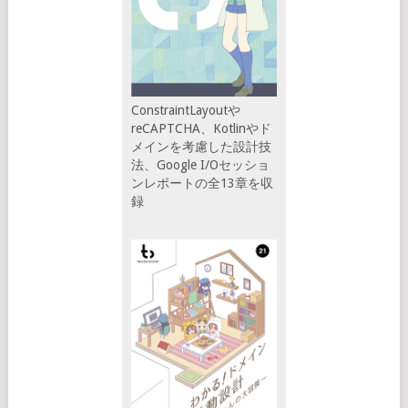
ConstraintLayoutや
reCAPTCHA、Kotlinやド
メインを考慮した設計技
法、Google I/Oセッショ
ンレポートの全13章を収
録