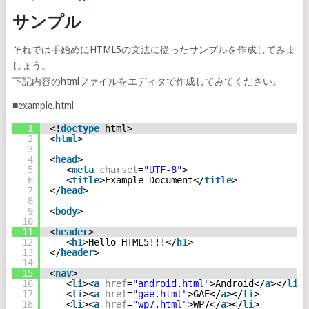
サンプル
それでは手始めにHTML5の文法に従ったサンプルを作成してみま
しょう。
下記内容のhtmlファイルをエディタで作成してみてください。
■example.html
1
<!
doctype
html>
2
<
html
>
3
4
<
head
>
5
<
meta
charset
=
"UTF-8"
>
6
<
title
>Example Document</
title
>
7
</
head
>
8
9
<
body
>
10
11
<
header
>
12
<
h1
>Hello HTML5!!!</
h1
>
13
</
header
>
14
15
<
nav
>
16
<
li
><
a
href
=
"android.html"
>Android</
a
></
li
>
17
<
li
><
a
href
=
"gae.html"
>GAE</
a
></
li
>
18
<
li
><
a
href
=
"wp7.html"
>WP7</
a
></
li
>