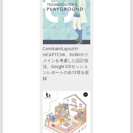
ConstraintLayoutや
reCAPTCHA、Kotlinやド
メインを考慮した設計技
法、Google I/Oセッショ
ンレポートの全13章を収
録