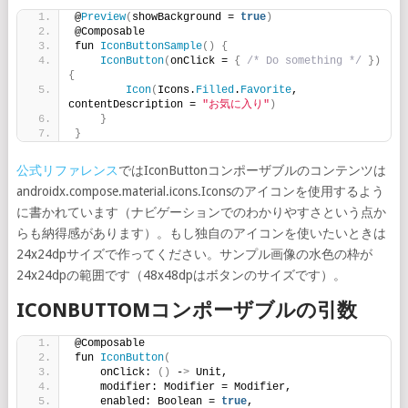
@
Preview
(
showBackground = 
true
)
@Composable
fun 
IconButtonSample
()
{
IconButton
(
onClick = 
{
/* Do something */
})
{
Icon
(
Icons.
Filled
.
Favorite
, 
contentDescription = 
"お気に入り"
)
}
}
公式リファレンス
ではIconButtonコンポーザブルのコンテンツは
androidx.compose.material.icons.Iconsのアイコンを使用するよう
に書かれています（ナビゲーションでのわかりやすさという点か
らも納得感があります）。もし独自のアイコンを使いたいときは
24x24dpサイズで作ってください。サンプル画像の水色の枠が
24x24dpの範囲です（48x48dpはボタンのサイズです）。
ICONBUTTOMコンポーザブルの引数
@Composable
fun 
IconButton
(
    onClick: 
()
 -
>
 Unit,
    modifier: Modifier = Modifier,
    enabled: Boolean = 
true
,