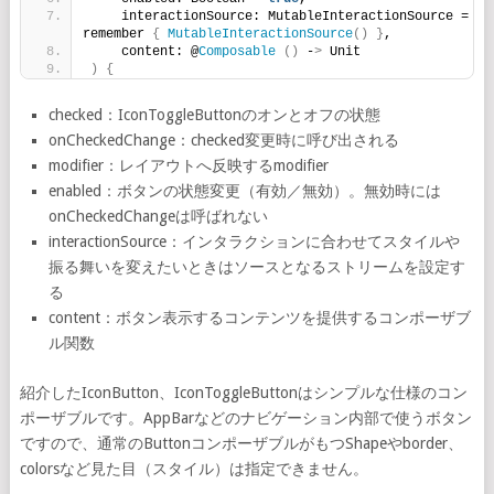
    interactionSource: MutableInteractionSource = 
remember 
{
MutableInteractionSource
()
}
,
    content: @
Composable
()
 -
>
 Unit
)
{
checked：IconToggleButtonのオンとオフの状態
onCheckedChange：checked変更時に呼び出される
modifier：レイアウトへ反映するmodifier
enabled：ボタンの状態変更（有効／無効）。無効時には
onCheckedChangeは呼ばれない
interactionSource：インタラクションに合わせてスタイルや
振る舞いを変えたいときはソースとなるストリームを設定す
る
content：ボタン表示するコンテンツを提供するコンポーザブ
ル関数
紹介したIconButton、IconToggleButtonはシンプルな仕様のコン
ポーザブルです。AppBarなどのナビゲーション内部で使うボタン
ですので、通常のButtonコンポーザブルがもつShapeやborder、
colorsなど見た目（スタイル）は指定できません。