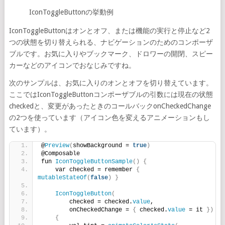
IconToggleButtonの挙動例
IconToggleButtonはオンとオフ、または機能の実行と停止など2
つの状態を切り替えられる、ナビゲーションのためのコンポーザ
ブルです。お気に入りやブックマーク、ドロワーの開閉、スピー
カーなどのアイコンでおなじみですね。
次のサンプルは、お気に入りのオンとオフを切り替えています。
ここではIconToggleButtonコンポーザブルの引数には現在の状態
checkedと、変更があったときのコールバックonCheckedChange
の2つを使っています（アイコン色を変えるアニメーションもし
ています）。
@
Preview
(
showBackground = 
true
)
@Composable
fun 
IconToggleButtonSample
()
{
    var checked = remember 
{
mutableStateOf
(
false
)
}
IconToggleButton
(
        checked = checked.
value
,
        onCheckedChange = 
{
 checked.
value
 = it 
})
{