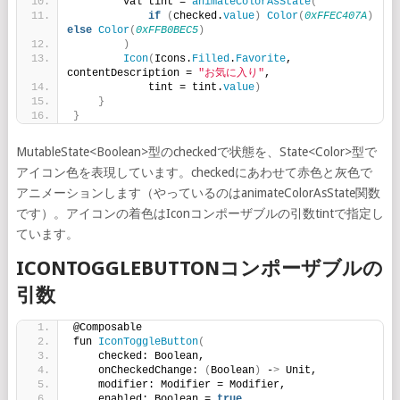
        val tint = 
animateColorAsState
(
if
(
checked.
value
)
Color
(
0xFFEC407A
)
else
Color
(
0xFFB0BEC5
)
)
Icon
(
Icons.
Filled
.
Favorite
, 
contentDescription = 
"お気に入り"
,
            tint = tint.
value
)
}
}
MutableState<Boolean>型のcheckedで状態を、State<Color>型で
アイコン色を表現しています。checkedにあわせて赤色と灰色で
アニメーションします（やっているのはanimateColorAsState関数
です）。アイコンの着色はIconコンポーザブルの引数tintで指定し
ています。
ICONTOGGLEBUTTONコンポーザブルの
引数
@Composable
fun 
IconToggleButton
(
    checked: Boolean,
    onCheckedChange: 
(
Boolean
)
 -
>
 Unit,
    modifier: Modifier = Modifier,
    enabled: Boolean = 
true
,