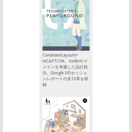
ConstraintLayoutや
reCAPTCHA、Kotlinやド
メインを考慮した設計技
法、Google I/Oセッショ
ンレポートの全13章を収
録