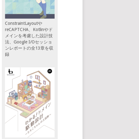
ConstraintLayoutや
reCAPTCHA、Kotlinやド
メインを考慮した設計技
法、Google I/Oセッショ
ンレポートの全13章を収
録