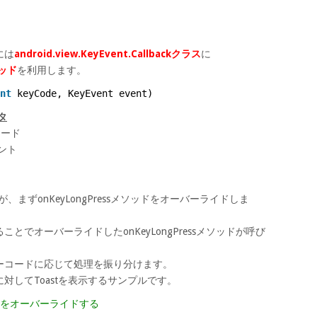
には
android.view.KeyEvent.Callbackクラス
に
ソッド
を利用します。
nt
keyCode, KeyEvent event)
タ
コード
ベント
すが、まずonKeyLongPressメソッドをオーバーライドしま
でオーバーライドしたonKeyLongPressメソッドが呼び
ーコードに応じて処理を振り分けます。
対してToastを表示するサンプルです。
メソッドをオーバーライドする