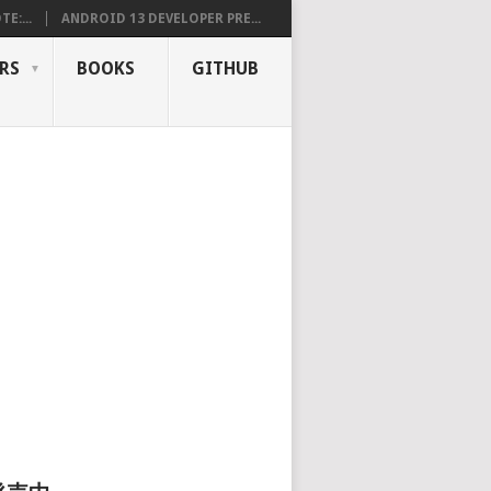
E:...
ANDROID 13 DEVELOPER PRE...
RS
BOOKS
GITHUB