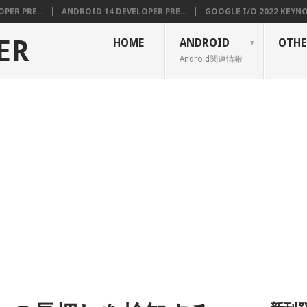
PER PRE...
ANDROID 14 DEVELOPER PRE...
GOOGLE I/O 2022 KEYNOT
ER
HOME
ANDROID
OTHE
Android関連情報