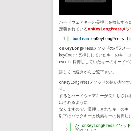
ハードウェアキーの長押しを検知する
定義されている
onKeyLongPressメ
1
boolean
onKeyLongPress (
i
onKeyLongPressメソッドのパラメー
keyCode : 長押ししていたキーのキー
event : 長押ししていたキーのキーイ
詳しくは続きからご覧下さい。
onKeyLongPressメソッドの使い方で
す。
するとハードウェアキーが長押しされること
出されるように
なりますので、長押しされたキーのキ
以下はバックキーと検索キーの長押しに
1
// onKeyLongPress
2
@Override