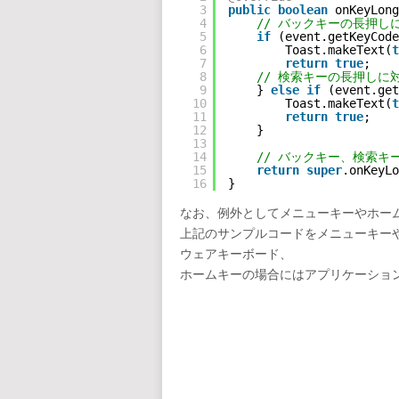
3
public
boolean
onKeyLong
4
// バックキーの長押し
5
if
(event.getKeyCode
6
Toast.makeText(
t
7
return
true
;
8
// 検索キーの長押しに
9
} 
else
if
(event.get
10
Toast.makeText(
t
11
return
true
;
12
}
13
14
// バックキー、検索キ
15
return
super
.onKeyLo
16
}
なお、例外としてメニューキーやホー
上記のサンプルコードをメニューキー
ウェアキーボード、
ホームキーの場合にはアプリケーショ