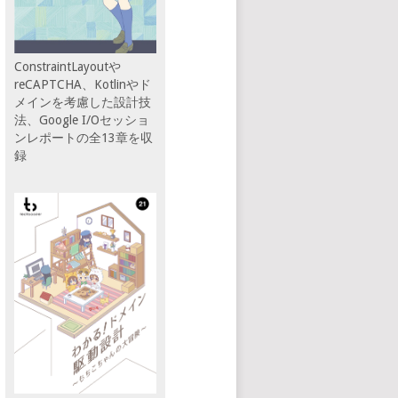
ConstraintLayoutや
reCAPTCHA、Kotlinやド
メインを考慮した設計技
法、Google I/Oセッショ
ンレポートの全13章を収
録