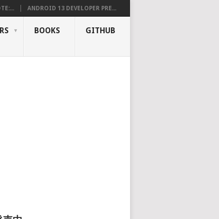
E:...
ANDROID 13 DEVELOPER PRE...
RS
BOOKS
GITHUB