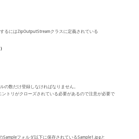
にはZipOutputStreamクラスに定義されている
)
イルの数だけ登録しなければなりません。
エントリがクローズされている必要があるので注意が必要で
mpleフォルダ以下に保存されているSample1.jpgと