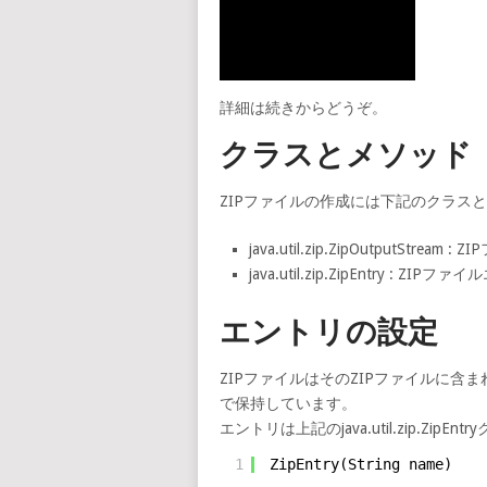
詳細は続きからどうぞ。
クラスとメソッド
ZIPファイルの作成には下記のクラス
java.util.zip.ZipOutput
java.util.zip.ZipEntry :
エントリの設定
ZIPファイルはそのZIPファイルに
で保持しています。
エントリは上記のjava.util.zip.Zi
1
ZipEntry(String name)