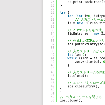
25
e2.printStackTrace()
26
}
27
28
try
{
29
for
(
int
i=
0
; i<inpu
30
// 入力ストリー
31
is = 
new
FileInputSt
32
33
// ZIPエントリを作
34
ZipEntry ze = 
new
Zi
35
36
// 作成したZIPエント
37
zos.putNextEntry(ze)
38
39
// 入力ストリームから
40
int
len=
0
;
41
while
((len = is.rea
42
zos.write(buf, 
0
43
}
44
45
// 入力ストリームを閉
46
is.close();
47
48
// エントリをクローズ
49
zos.closeEntry();
50
}
51
52
// 出力ストリームを閉じる
53
zos.close();