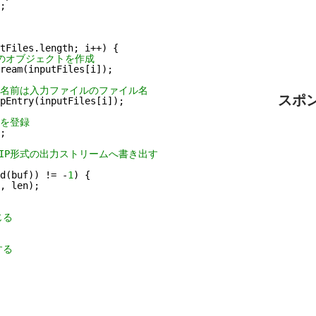
;
tFiles.length; i++) {
ムのオブジェクトを作成
ream(inputFiles[i]);
成。名前は入力ファイルのファイル名
スポ
pEntry(inputFiles[i]);
リを登録
;
ZIP形式の出力ストリームへ書き出す
d(buf)) != -
1
) {
, len);
じる
する