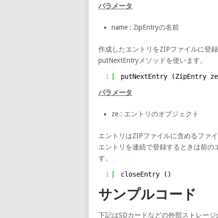
パラメータ
name : ZipEntryの名前
作成したエントリをZIPファイルに登録する
putNextEntryメソッドを使います。
1
putNextEntry (ZipEntry ze
パラメータ
ze : エントリのオブジェクト
エントリはZIPファイルに含めるファ
エントリを連続で登録するときは前の
す。
1
closeEntry ()
サンプルコード
下記はSDカードなどの外部ストレージのSa