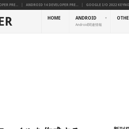
PER PRE...
ANDROID 14 DEVELOPER PRE...
GOOGLE I/O 2022 KEYNOT
ER
HOME
ANDROID
OTHE
Android関連情報