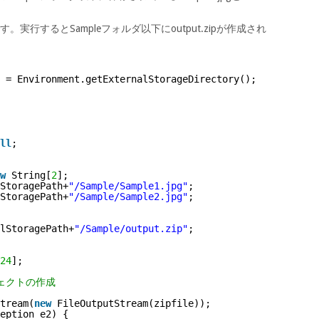
す。実行するとSampleフォルダ以下にoutput.zipが作成され
 = Environment.getExternalStorageDirectory();
ll
;
w
String[
2
];
StoragePath+
"/Sample/Sample1.jpg"
;
StoragePath+
"/Sample/Sample2.jpg"
;
lStoragePath+
"/Sample/output.zip"
;
24
];
ブジェクトの作成
tream(
new
FileOutputStream(zipfile));
eption e2) {