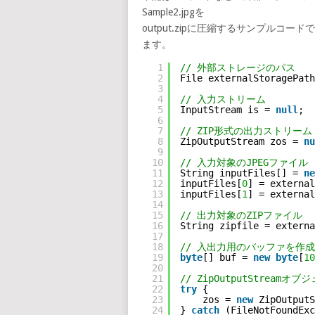
Sample2.jpgを
output.zipに圧縮するサンプルコードで
ます。
1
// 外部ストレージのパス
2
File externalStoragePath
3
4
// 入力ストリーム
5
InputStream is = 
null
;
6
7
// ZIP形式の出力ストリーム
8
ZipOutputStream zos = 
nu
9
10
// 入力対象のJPEGファイル
11
String inputFiles[] = 
ne
12
inputFiles[
0
] = external
13
inputFiles[
1
] = external
14
15
// 出力対象のZIPファイル
16
String zipfile = externa
17
18
// 入出力用のバッファを作成
19
byte
[] buf = 
new
byte
[
10
20
21
// ZipOutputStreamオ
22
try
{
23
zos = 
new
ZipOutputS
24
} 
catch
(FileNotFoundExc