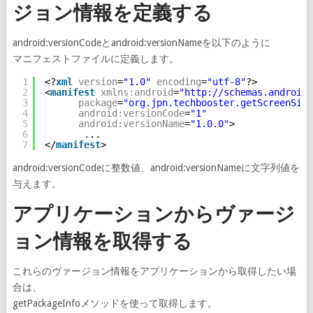
ジョン情報を定義する
android:versionCodeとandroid:versionNameを以下のように
マニフェストファイルに定義します。
1
<?
xml
version
=
"1.0"
encoding
=
"utf-8"
?>
2
<
manifest
xmlns:android
=
"
http://schemas.android.
3
package
=
"org.jpn.techbooster.getScreenSize
4
android:versionCode
=
"1"
5
android:versionName
=
"1.0.0"
>
6
...
7
</
manifest
>
android:versionCodeに整数値、android:versionNameに文字列値を
与えます。
アプリケーションからヴァージ
ョン情報を取得する
これらのヴァージョン情報をアプリケーションから取得したい場
合は、
getPackageInfoメソッドを使って取得します。