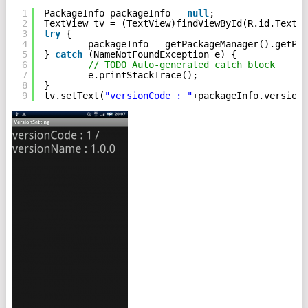
1
PackageInfo packageInfo = 
null
;
2
TextView tv = (TextView)findViewById(R.id.TextVi
3
try
{
4
packageInfo = getPackageManager().getPac
5
} 
catch
(NameNotFoundException e) {
6
// TODO Auto-generated catch block
7
e.printStackTrace();
8
}
9
tv.setText(
"versionCode : "
+packageInfo.versionC