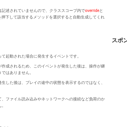
は記述されていませんので、クラススコープ内で
override
と
ースを押下して該当するメソッドを選択すると自動生成してくれ
。
スポ
ト
って起動された場合に発生するイベントです。
が作成されるため、このイベントが発生した後は、操作が継
きではありません。
発生した後は、プレイの途中の状態を表示するのではなく、
て、ファイル読み込みやネットワークへの接続など負荷のか
ん。