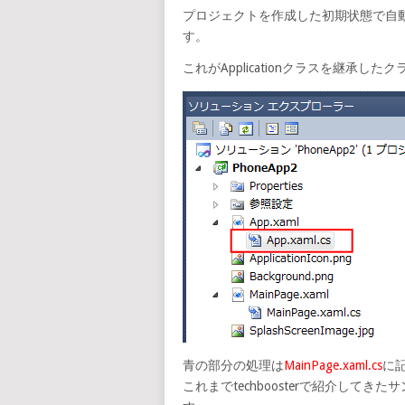
プロジェクトを作成した初期状態で自
す。
これがApplicationクラスを継承
青の部分の処理は
MainPage.xaml.cs
に
これまでtechboosterで紹介してきたサ