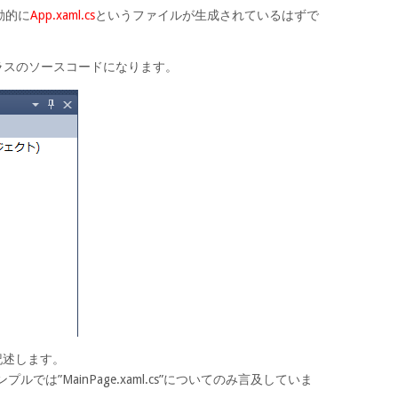
動的に
App.xaml.cs
というファイルが生成されているはずで
したクラスのソースコードになります。
記述します。
ンプルでは”MainPage.xaml.cs”についてのみ言及していま