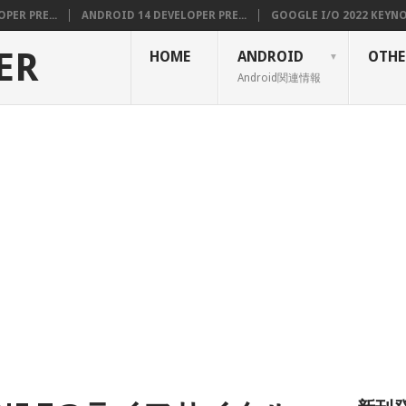
PER PRE...
ANDROID 14 DEVELOPER PRE...
GOOGLE I/O 2022 KEYNOT
ER
HOME
ANDROID
OTHE
Android関連情報