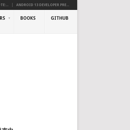
E:...
ANDROID 13 DEVELOPER PRE...
RS
BOOKS
GITHUB