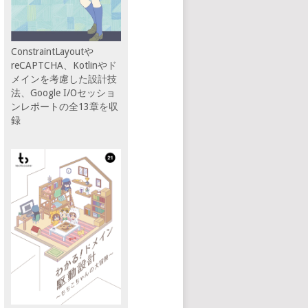
ConstraintLayoutや
reCAPTCHA、Kotlinやド
メインを考慮した設計技
法、Google I/Oセッショ
ンレポートの全13章を収
録