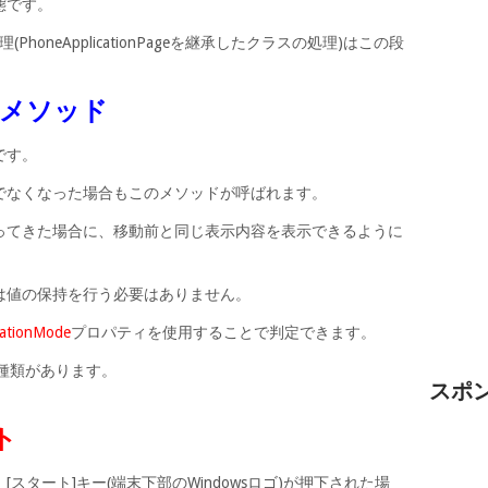
態です。
る処理(PhoneApplicationPageを継承したクラスの処理)はこの段
M メソッド
です。
でなくなった場合もこのメソッドが呼ばれます。
ってきた場合に、移動前と同じ表示内容を表示できるように
は値の保持を行う必要はありません。
gationMode
プロパティを使用することで判定できます。
下の種類があります。
スポ
ト
スタート]キー(端末下部のWindowsロゴ)が押下された場