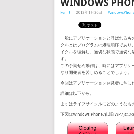
WINDOWS P
kei_i_t
|
2012年1月26日
|
WindowsPhon
一般にアプリケーションと呼ばれるも
クルとはプログラムの処理順序であり
イクルを理解し、適切な状態で適切な
す。
この予期せぬ動作は、時にはアプリケ
なり開発者を苦しめることでしょう。
今回はアプリケーション開発者に常に
詳細は以下から。
まずはライフサイクルにどのようなも
下図はWindows Phone7(以降W