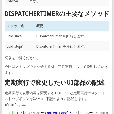
Interval
ます。
DISPATCHERTIMERの主要なメソッド
メソッド名
概要
void start()
DispatcherTimer を開始します。
void stop()
DispatcherTimer を停止します。
続きをご覧ください。
今回はストップウォッチを題材に定期実行について説明していき
ます。
定期実行で変更したいUI部品の記述
定期実行で表示内容を変更するTextBlockと定期実行のスタート/
ストップボタンをXAMLに下記のように記述します。
■MainPage.xaml
1
<
Grid
x:Name
=
"ContentPanel"
Grid.Row
=
"1"
Margin
=