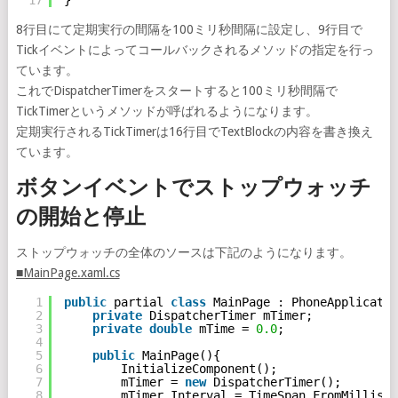
8行目にて定期実行の間隔を100ミリ秒間隔に設定し、9行目で
Tickイベントによってコールバックされるメソッドの指定を行っ
ています。
これでDispatcherTimerをスタートすると100ミリ秒間隔で
TickTimerというメソッドが呼ばれるようになります。
定期実行されるTickTimerは16行目でTextBlockの内容を書き換え
ています。
ボタンイベントでストップウォッチ
の開始と停止
ストップウォッチの全体のソースは下記のようになります。
■MainPage.xaml.cs
1
public
partial 
class
MainPage : PhoneApplicatio
2
private
DispatcherTimer mTimer;
3
private
double
mTime = 
0.0
;
4
5
public
MainPage(){
6
InitializeComponent();
7
mTimer = 
new
DispatcherTimer();
8
mTimer.Interval = TimeSpan.FromMillisec