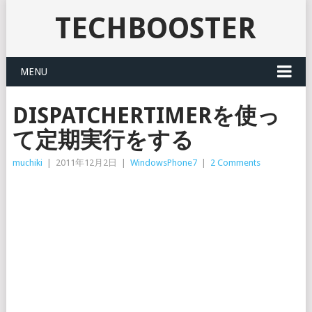
TECHBOOSTER
MENU
DISPATCHERTIMERを使っ
て定期実行をする
muchiki
|
2011年12月2日
|
WindowsPhone7
|
2 Comments