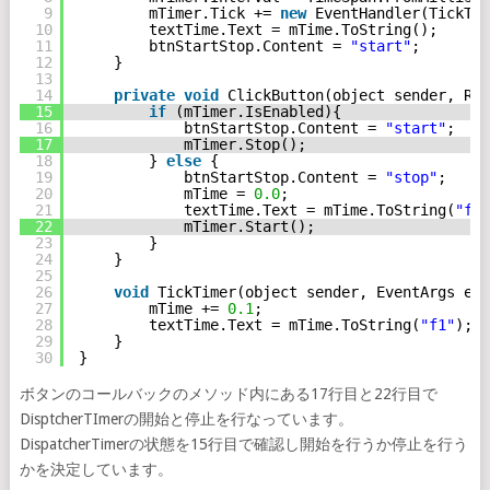
9
mTimer.Tick += 
new
EventHandler(TickTim
10
textTime.Text = mTime.ToString();
11
btnStartStop.Content = 
"start"
;
12
}
13
14
private
void
ClickButton(object sender, Rou
15
if
(mTimer.IsEnabled){
16
btnStartStop.Content = 
"start"
;
17
mTimer.Stop();
18
} 
else
{
19
btnStartStop.Content = 
"stop"
;
20
mTime = 
0.0
;
21
textTime.Text = mTime.ToString(
"f1"
22
mTimer.Start();
23
}
24
}
25
26
void
TickTimer(object sender, EventArgs e) 
27
mTime += 
0.1
;
28
textTime.Text = mTime.ToString(
"f1"
);
29
}
30
}
ボタンのコールバックのメソッド内にある17行目と22行目で
DisptcherTImerの開始と停止を行なっています。
DispatcherTimerの状態を15行目で確認し開始を行うか停止を行う
かを決定しています。