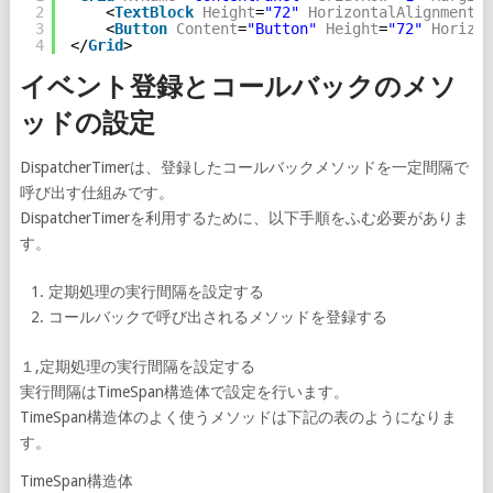
2
<
TextBlock
Height
=
"72"
HorizontalAlignment
=
"
3
<
Button
Content
=
"Button"
Height
=
"72"
Horizon
4
</
Grid
>
イベント登録とコールバックのメソ
ッドの設定
DispatcherTimerは、登録したコールバックメソッドを一定間隔で
呼び出す仕組みです。
DispatcherTimerを利用するために、以下手順をふむ必要がありま
す。
定期処理の実行間隔を設定する
コールバックで呼び出されるメソッドを登録する
１,定期処理の実行間隔を設定する
実行間隔はTimeSpan構造体で設定を行います。
TimeSpan構造体のよく使うメソッドは下記の表のようになりま
す。
TimeSpan構造体