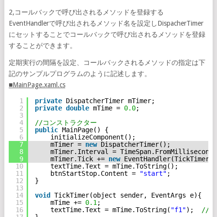
2,コールバックで呼び出されるメソッドを登録する
EventHandlerで呼び出されるメソッド名を設定しDispacherTimer
にセットすることでコールバックで呼び出されるメソッドを登録
することができます。
定期実行の間隔を設定、コールバックされるメソッドの指定は下
記のサンプルプログラムのように記述します。
■MainPage.xaml.cs
1
private
DispatcherTimer mTimer;
2
private
double
mTime = 
0.0
;
3
4
//コンストラクター
5
public
MainPage() {
6
initializeComponent();
7
mTimer = 
new
DispatcherTimer();
8
mTimer.Interval = TimeSpan.FromMilliseconds
9
mTimer.Tick += 
new
EventHandler(TickTimer);
10
textTime.Text = mTime.ToString();
11
btnStartStop.Content = 
"start"
;
12
}
13
14
void
TickTimer(object sender, EventArgs e){
15
mTime += 
0.1
;
16
textTime.Text = mTime.ToString(
"f1"
);  
//
17
}