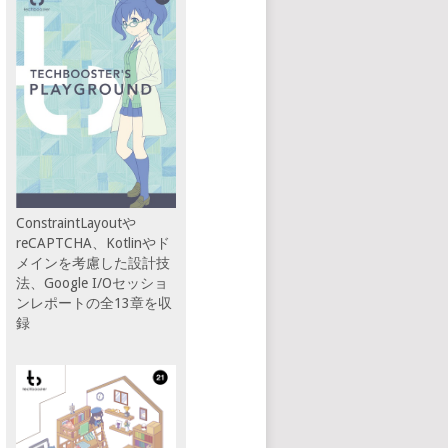
ConstraintLayoutや
reCAPTCHA、Kotlinやド
メインを考慮した設計技
法、Google I/Oセッショ
ンレポートの全13章を収
録