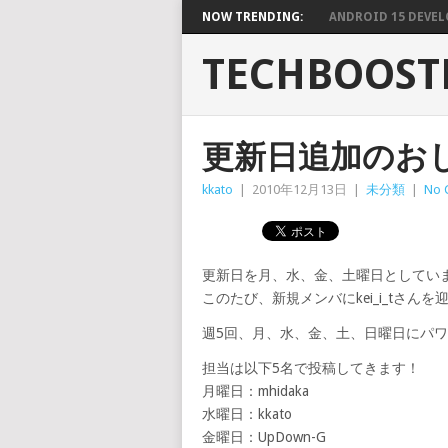
NOW TRENDING:
ANDROID 15 DEVELO
TECHBOOST
更新日追加のお
kkato
|
2010年12月13日
|
未分類
|
No 
更新日を月、水、金、土曜日としてい
このたび、新規メンバにkei_i_tさん
週5回、月、水、金、土、日曜日にパ
担当は以下5名で投稿してきます！
月曜日：mhidaka
水曜日：kkato
金曜日：UpDown-G