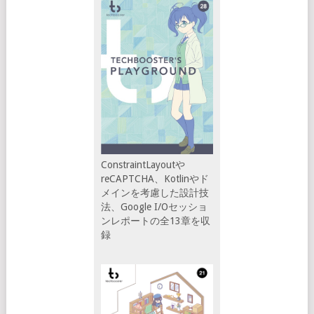
ConstraintLayoutや
reCAPTCHA、Kotlinやド
メインを考慮した設計技
法、Google I/Oセッショ
ンレポートの全13章を収
録