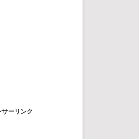
ンサーリンク