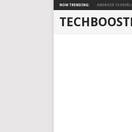
NOW TRENDING:
ANDROID 15 DEVELO
TECHBOOST