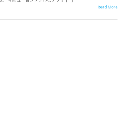
Read More