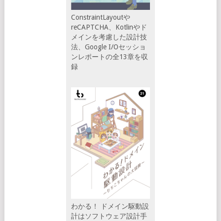
ConstraintLayoutや
reCAPTCHA、Kotlinやド
メインを考慮した設計技
法、Google I/Oセッショ
ンレポートの全13章を収
録
わかる！ ドメイン駆動設
計はソフトウェア設計手