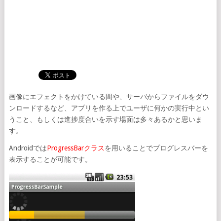
画像にエフェクトをかけている間や、サーバからファイルをダウ
ンロードするなど、アプリを作る上でユーザに何かの実行中とい
うこと、もしくは進捗度合いを示す場面は多々あるかと思いま
す。
Androidでは
ProgressBarクラス
を用いることでプログレスバーを
表示することが可能です。