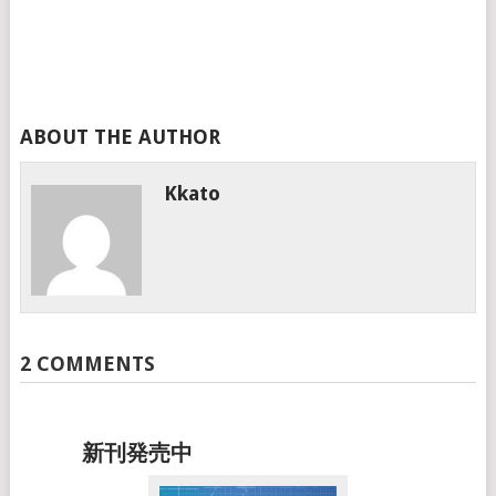
ABOUT THE AUTHOR
Kkato
2 COMMENTS
新刊発売中