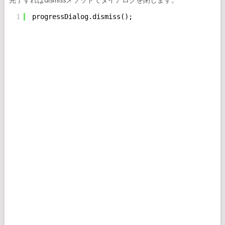
完了すればdismissメソッドでダイアログを閉じます。
1
progressDialog.dismiss();