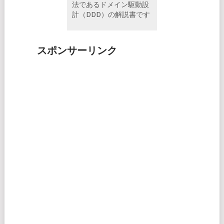
法であるドメイン駆動設
計（DDD）の解説書です
スポンサーリンク