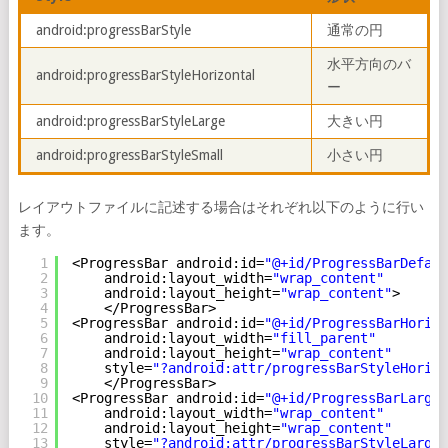
android:progressBarStyle
通常の円
水平方向のバ
android:progressBarStyleHorizontal
ー
android:progressBarStyleLarge
大きい円
android:progressBarStyleSmall
小さい円
レイアウトファイルに記述する場合はそれぞれ以下のように行い
ます。
1
<ProgressBar android:id=
"@+id/ProgressBarDefaul
2
android:layout_width=
"wrap_content"
3
android:layout_height=
"wrap_content"
>
4
</ProgressBar>
5
<ProgressBar android:id=
"@+id/ProgressBarHorizo
6
android:layout_width=
"fill_parent"
7
android:layout_height=
"wrap_content"
8
style=
"?android:attr/progressBarStyleHorizo
9
</ProgressBar>
10
<ProgressBar android:id=
"@+id/ProgressBarLarge"
11
android:layout_width=
"wrap_content"
12
android:layout_height=
"wrap_content"
13
style=
"?android:attr/progressBarStyleLarge"