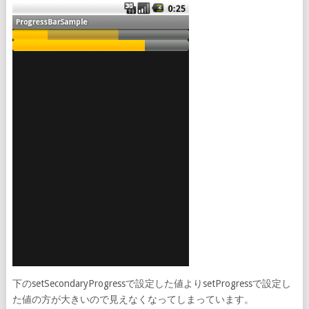
下のsetSecondaryProgressで設定した値よりsetProgressで設定し
た値の方が大きいので見えなくなってしまっています。