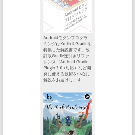
Androidモダンプログラ
ミングはKotlin＆Gradleを
特集した解説書です。改
訂版Gradle逆引きリファ
レンス（Android Gradle
Plugin 3.0.x対応）など開
発に使える技術を中心に
解説をお届けします