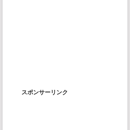
スポンサーリンク