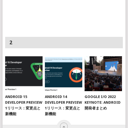
2
ANDROID 15
ANDROID 14
GOOGLE I/O 2022
DEVELOPER PREVIEW
DEVELOPER PREVIEW
KEYNOTE: ANDROID
1リリース：変更点と
1リリース：変更点と
開発者まとめ
新機能
新機能