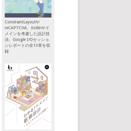
ConstraintLayoutや
reCAPTCHA、Kotlinやド
メインを考慮した設計技
法、Google I/Oセッショ
ンレポートの全13章を収
録