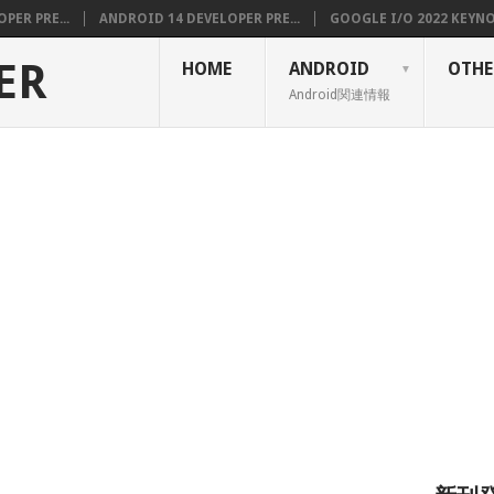
PER PRE...
ANDROID 14 DEVELOPER PRE...
GOOGLE I/O 2022 KEYNOT
ER
HOME
ANDROID
OTHE
Android関連情報