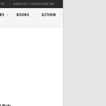
E:...
ANDROID 13 DEVELOPER PRE...
RS
BOOKS
GITHUB