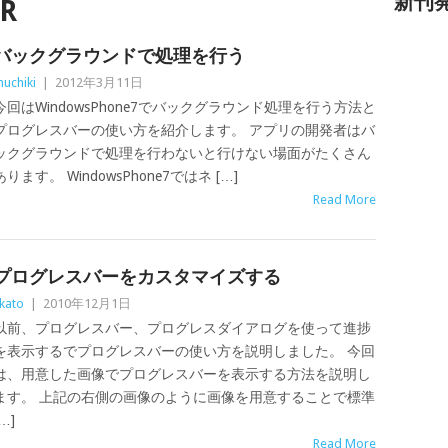
新刊
R
バックグラウンドで処理を行う
uchiki
|
2012年3月11日
今回はWindowsPhone7でバックグラウンド処理を行う方法と
プログレスバーの使い方を紹介します。 アプリの開発者はバ
ックグラウンドで処理を行わないと行けない場面がたくさん
あります。 WindowsPhone7ではネ […]
Read More
プログレスバーをカスタマイズする
kato
|
2010年12月1日
以前、プログレスバー、プログレスダイアログを使って進捗
を表示するでプログレスバーの使い方を説明しました。 今回
は、用意した画像でプログレスバーを表示する方法を説明し
ます。 上記の右側の画像のように画像を用意することで標準
…]
Read More