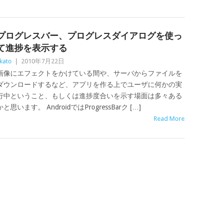
プログレスバー、プログレスダイアログを使っ
て進捗を表示する
kato
|
2010年7月22日
画像にエフェクトをかけている間や、サーバからファイルを
ダウンロードするなど、アプリを作る上でユーザに何かの実
行中ということ、もしくは進捗度合いを示す場面は多々ある
かと思います。 AndroidではProgressBarク […]
Read More