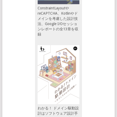
ConstraintLayoutや
reCAPTCHA、Kotlinやド
メインを考慮した設計技
法、Google I/Oセッショ
ンレポートの全13章を収
録
わかる！ ドメイン駆動設
計はソフトウェア設計手