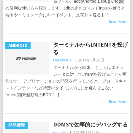
るツール、adb(Android Debug Bridge)
の便利な使い方を紹介します。adbのshellコマンドinputを使うと
端末やエミュレータにキーイベント、文字列を送る […]
Read More
ターミナルからINTENTを投げ
ANDROID
る
UpDown-G
|
2011年5月30日
ターミナルから端末、もしくはエミュ
レータに対してIntentを投げることが可
能です。 アプリケーションの開発を行っていると、ブロードキャ
ストインテントなど特定のタイミングにしか飛んでこない
Intent(端末起動時のBOO […]
Read More
DDMSで効率的にデバッグする
開発環境
mhidaka
|
2010年8月24日