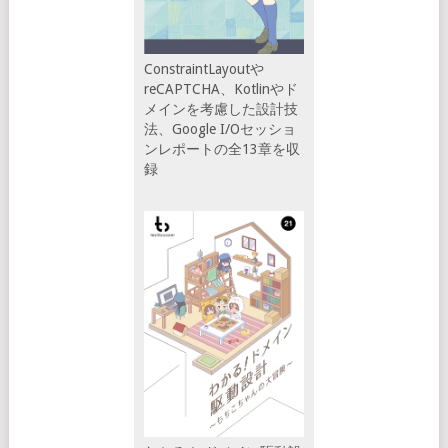
ConstraintLayoutや
reCAPTCHA、Kotlinやド
メインを考慮した設計技
法、Google I/Oセッショ
ンレポートの全13章を収
録