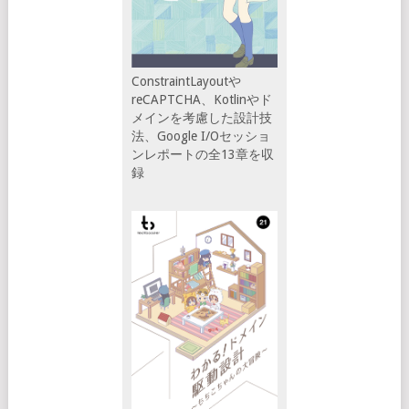
ConstraintLayoutや
reCAPTCHA、Kotlinやド
メインを考慮した設計技
法、Google I/Oセッショ
ンレポートの全13章を収
録