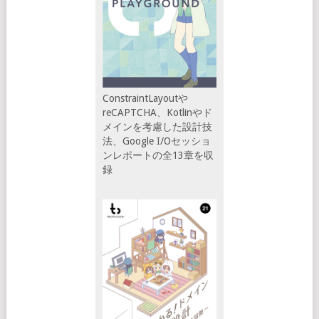
ConstraintLayoutや
reCAPTCHA、Kotlinやド
メインを考慮した設計技
法、Google I/Oセッショ
ンレポートの全13章を収
録