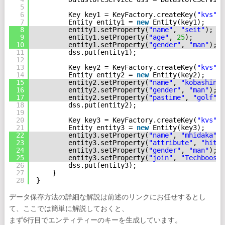
5
6
Key key1 = KeyFactory.createKey(
"kvs"
,
1
7
Entity entity1 = 
new
Entity(key1);
8
entity1.setProperty(
"name"
, 
"seit"
);
9
entity1.setProperty(
"age"
, 
25
);
10
entity1.setProperty(
"gender"
, 
"man"
);
11
dss.put(entity1);
12
13
Key key2 = KeyFactory.createKey(
"kvs"
,
2
14
Entity entity2 = 
new
Entity(key2);
15
entity2.setProperty(
"name"
, 
"kobashing"
16
entity2.setProperty(
"gender"
, 
"man"
);
17
entity2.setProperty(
"pastime"
, 
"golf"
);
18
dss.put(entity2);
19
20
Key key3 = KeyFactory.createKey(
"kvs"
,
3
21
Entity entity3 = 
new
Entity(key3);
22
entity3.setProperty(
"name"
, 
"mhidaka"
);
23
entity3.setProperty(
"attribute"
, 
"hitsu
24
entity3.setProperty(
"gender"
, 
"man"
);
25
entity3.setProperty(
"join"
, 
"Techbooste
26
dss.put(entity3);
27
}
28
}
データ保存方法の詳細な解説は前述のリンクにお任せするとし
て、ここでは簡単に解説しておくと、
まず6行目でエンティティーのキーを生成しています。