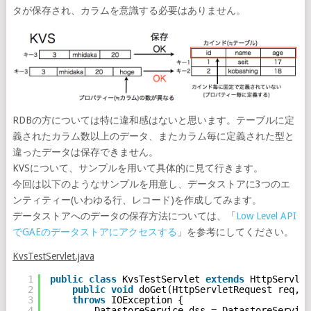
タが保存され、カラムを意識する必要はありません。
RDBの方については特に違和感はないと思います。テーブルに定
義されたカラム数以上のデータ、またカラム毎に定義された型と
違ったデータは保存できません。
KVSについて、サンプルを用いて具体的に見て行きます。
今回は以下のようなサンプルを用意し、データストアに3つのエ
ンティティー(いわゆる行、レコード)を作成してみます。
データストアへのデータの保存方法については、「
Low Level API
でGAEのデータストアにアクセスする
」を参考にしてください。
KvsTestServlet.java
1
public
class
KvsTestServlet 
extends
HttpServlet
2
public
void
doGet(HttpServletRequest req, H
3
throws
IOException {
4
DatastoreService dss = DatastoreService