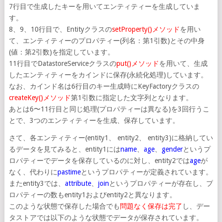
7行目で生成したキーを用いてエンティティーを生成していま
す。
8、9、10行目で、Entityクラスの
setProperty()メソッド
を用い
て、エンティティーのプロパティー(列名：第1引数)とその中身
(値：第2引数)を指定しています。
11行目でDatastoreServiceクラスの
put()メソッド
を用いて、生成
したエンティティーをカインドに保存(永続化処理)しています。
なお、カインド名は6行目のキー生成時にKeyFactoryクラスの
createKey()メソッド
第1引数に指定した文字列となります。
あとは6〜11行目と同じ処理(プロパティーは異なる)を3回行うこ
とで、3つのエンティティーを生成、保存しています。
さて、各エンティティー(entity1、 entity2、 entity3)に格納してい
るデータを見てみると、entity1には
name
、
age
、
gender
というプ
ロパティーでデータを保存しているのに対し、entity2では
age
が
なく、代わりに
pastime
というプロパティーが定義されています。
またentity3では、
attribute
、
join
というプロパティーが存在し、プ
ロパティーの数もentity1およびentity2と異なります。
このような状態で保存した場合でも
問題なく保存は完了
し、デー
タストアでは以下のような状態でデータが保存されています。