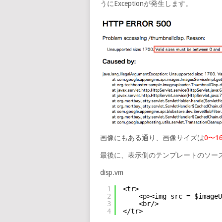
うにExceptionが発生します。
画像にもある通り、画像サイズは
0〜16
最後に、表示側のテンプレートのソー
disp.vm
1
<tr>
2
<p><img src = $imageU
3
<br/>
4
</tr>