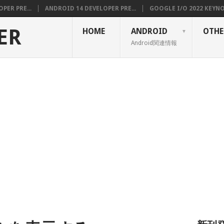
PER PRE...
ANDROID 14 DEVELOPER PRE...
GOOGLE I/O 2022 KEYNOT
ER
HOME
ANDROID
OTHE
Android関連情報