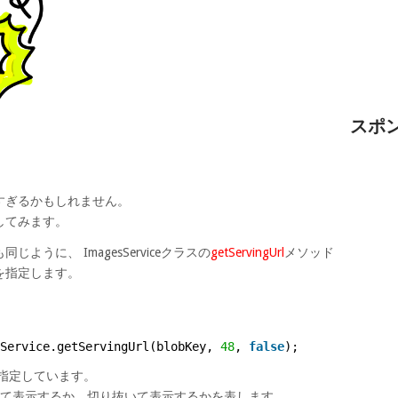
スポ
る
すぎるかもしれません。
してみます。
うに、 ImagesServiceクラスの
getServingUrl
メソッド
を指定します。
Service.getServingUrl(blobKey, 
48
, 
false
);
を指定しています。
して表示するか、切り抜いて表示するかを表します。