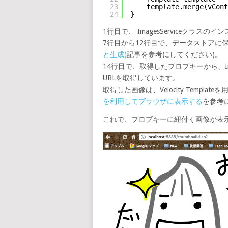
23
template.merge(vCont
24
}
1行目で、 ImagesServiceクラス
7行目から12行目で、データストアに
と生成)
記事を参考にしてください)。
14行目で、取得したブロブキーから、Imag
URLを取得しています。
取得した画像は、Velocity Templateを
を利用してブラウザに表示する
を参考
これで、ブロブキーに紐付く画像が表