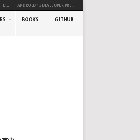
E:...
ANDROID 13 DEVELOPER PRE...
RS
BOOKS
GITHUB