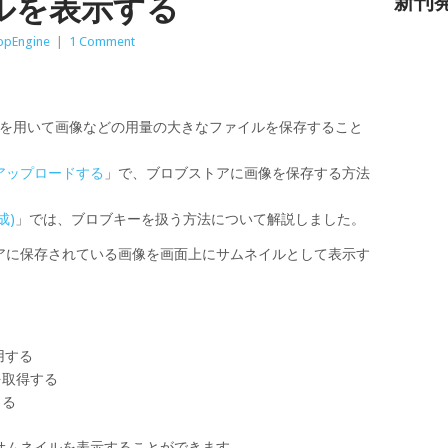
ルを表示する
新刊
ppEngine
|
1 Comment
ロブストアを用いて画像などの用量の大きなファイルを保存すること
アップロードする
」で、ブロブストアに画像を保存する方法
成)
」では、ブロブキーを扱う方法について解説しました。
アに保存されている画像を画面上にサムネイルとして表示す
用する
を取得する
きる
サムネイルを表示することができます。