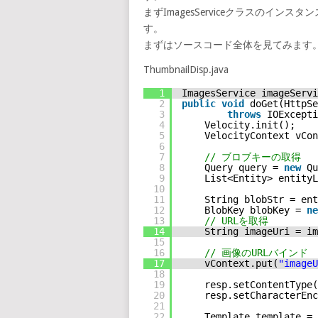
まずImagesServiceクラスのインス
す。
まずはソースコード全体を見てみます
ThumbnailDisp.java
1
ImagesService imageServi
2
public
void
doGet(HttpSe
3
throws
IOExcepti
4
Velocity.init();
5
VelocityContext vCon
6
7
// ブロブキーの取得
8
Query query = 
new
Qu
9
List<Entity> entityL
10
11
String blobStr = ent
12
BlobKey blobKey = 
ne
13
// URLを取得
14
String imageUri = im
15
16
// 画像のURLバインド
17
vContext.put(
"imageU
18
19
resp.setContentType(
20
resp.setCharacterEnc
21
22
Template template = 