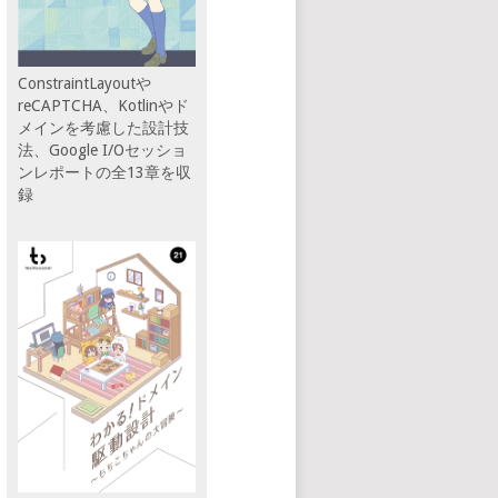
ConstraintLayoutや
reCAPTCHA、Kotlinやド
メインを考慮した設計技
法、Google I/Oセッショ
ンレポートの全13章を収
録