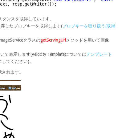
ext, resp.getWriter());
のインスタンスを取得しています。
保存したブロブキーを取得します(
ブロブキーを取り扱う(取得
eServiceクラスの
getServingUrl
メソッドを用いて画像
用いて表示します(Velocity Templateについては
テンプレート
にしてください)。
示されます。