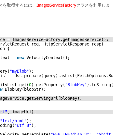
タンスを取得するには、
ImagesServiceFactory
クラスを利用しま
。
ce = ImagesServiceFactory.getImagesService();
rvletRequest req, HttpServletResponse resp)
on {
text = 
new
VelocityContext();
ery(
"myBlob"
);
ist = dss.prepare(query).asList(FetchOptions.Builder.wit
ityList.get(
0
).getProperty(
"BlobKey"
).toString();
w
BlobKey(blobStr);
ageService.getServingUrl(blobKey);
ri"
, imageUri);
"text/html"
);
oding(
"utf-8"
);
Velocity.getTemplate(
"WEB-INF/disp.vm"
, 
"Shift-JIS"
);