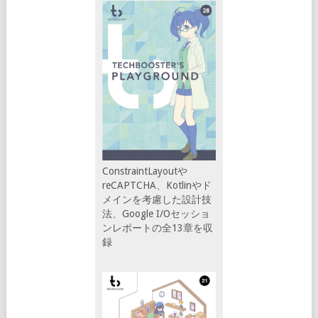
ConstraintLayoutや
reCAPTCHA、Kotlinやド
メインを考慮した設計技
法、Google I/Oセッショ
ンレポートの全13章を収
録