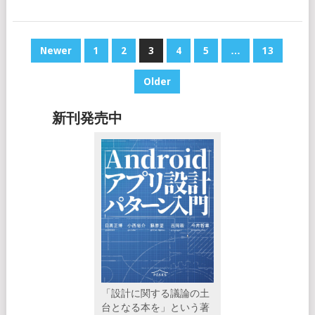
POSTS
Newer
1
2
3
4
5
…
13
NAVIGATION
Older
新刊発売中
「設計に関する議論の土
台となる本を」という著