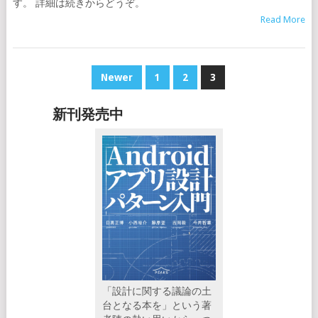
す。 詳細は続きからどうぞ。
Read More
POSTS
Newer
1
2
3
NAVIGATION
新刊発売中
「設計に関する議論の土
台となる本を」という著