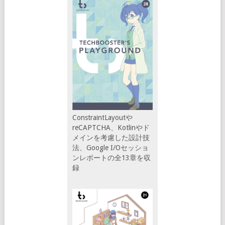
ConstraintLayoutや
reCAPTCHA、Kotlinやド
メインを考慮した設計技
法、Google I/Oセッショ
ンレポートの全13章を収
録