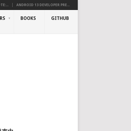
E:...
ANDROID 13 DEVELOPER PRE...
RS
BOOKS
GITHUB