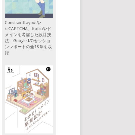
ConstraintLayoutや
reCAPTCHA、Kotlinやド
メインを考慮した設計技
法、Google I/Oセッショ
ンレポートの全13章を収
録