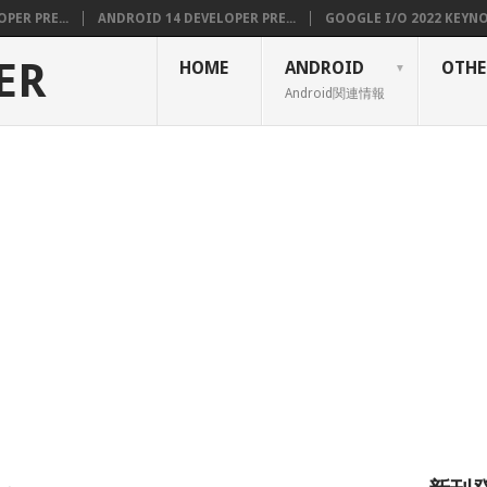
PER PRE...
ANDROID 14 DEVELOPER PRE...
GOOGLE I/O 2022 KEYNOT
ER
HOME
ANDROID
OTHE
Android関連情報