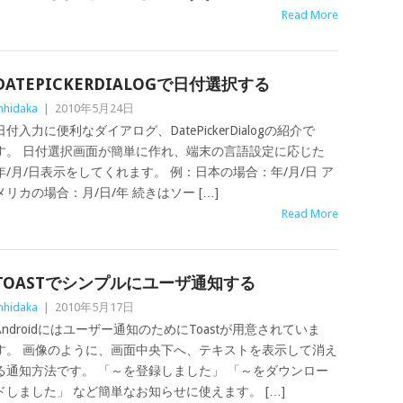
Read More
DATEPICKERDIALOGで日付選択する
hidaka
|
2010年5月24日
日付入力に便利なダイアログ、DatePickerDialogの紹介で
す。 日付選択画面が簡単に作れ、端末の言語設定に応じた
年/月/日表示をしてくれます。 例：日本の場合：年/月/日 ア
メリカの場合：月/日/年 続きはソー […]
Read More
TOASTでシンプルにユーザ通知する
hidaka
|
2010年5月17日
Androidにはユーザー通知のためにToastが用意されていま
す。 画像のように、画面中央下へ、テキストを表示して消え
る通知方法です。 「～を登録しました」 「～をダウンロー
ドしました」 など簡単なお知らせに使えます。 […]