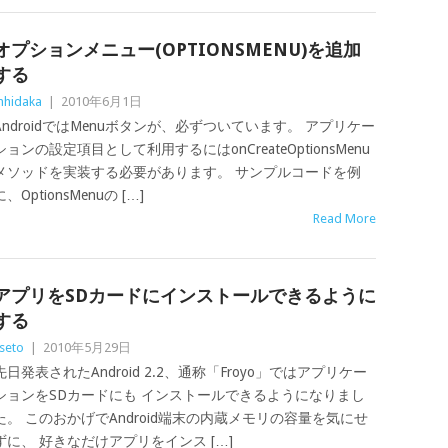
オプションメニュー(OPTIONSMENU)を追加
する
hidaka
|
2010年6月1日
AndroidではMenuボタンが、必ずついています。 アプリケー
ションの設定項目として利用するにはonCreateOptionsMenu
メソッドを実装する必要があります。 サンプルコードを例
に、OptionsMenuの […]
Read More
アプリをSDカードにインストールできるように
する
seto
|
2010年5月29日
先日発表されたAndroid 2.2、通称「Froyo」ではアプリケー
ションをSDカードにも インストールできるようになりまし
た。 このおかげでAndroid端末の内蔵メモリの容量を気にせ
ずに、 好きなだけアプリをインス […]