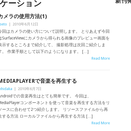
新刊
ケーション
カメラの使用方法(1)
seto
|
2010年6月12日
今回はカメラの使い方について説明します。 とりあえず今回
はSurfaceViewにカメラから得られる画像のプレビュー画面を
表示するところまで紹介して、 撮影処理は次回ご紹介しま
す。 作業手順として以下のようになります。 […]
Read More
MEDIAPLAYERで音楽を再生する
hidaka
|
2010年6月7日
Androidでの音楽再生はとても簡単です。 今回は、
MediaPlayerコンポーネントを使って音楽を再生する方法をリ
ソースに合わせて2つ紹介します。 リソースファイルから再
生する方法 ローカルファイルから再生する方法 […]
Read More