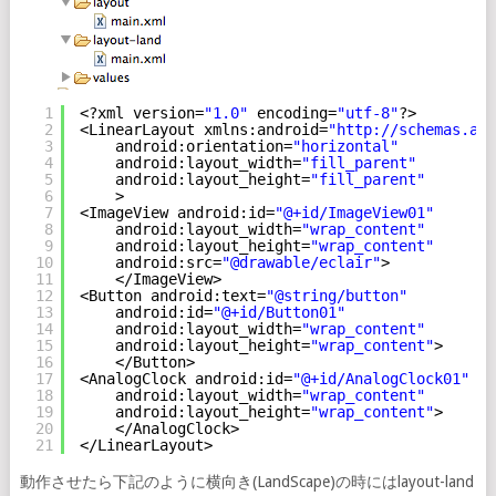
1
<?xml version=
"1.0"
encoding=
"utf-8"
?>
2
<LinearLayout xmlns:android=
"
http://schemas.and
3
android:orientation=
"horizontal"
4
android:layout_width=
"fill_parent"
5
android:layout_height=
"fill_parent"
6
>
7
<ImageView android:id=
"@+id/ImageView01"
8
android:layout_width=
"wrap_content"
9
android:layout_height=
"wrap_content"
10
android:src=
"@drawable/eclair"
>
11
</ImageView>
12
<Button android:text=
"@string/button"
13
android:id=
"@+id/Button01"
14
android:layout_width=
"wrap_content"
15
android:layout_height=
"wrap_content"
>
16
</Button>
17
<AnalogClock android:id=
"@+id/AnalogClock01"
18
android:layout_width=
"wrap_content"
19
android:layout_height=
"wrap_content"
>
20
</AnalogClock>
21
</LinearLayout>
動作させたら下記のように横向き(LandScape)の時にはlayout-land