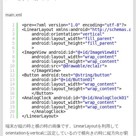
main.xml
1
<pre><?xml version=
"1.0"
encoding=
"utf-8"
?>
2
<LinearLayout xmlns:android=
"
http://schemas.and
3
android:orientation=
"vertical"
4
android:layout_width=
"fill_parent"
5
android:layout_height=
"fill_parent"
6
>
7
<ImageView android:id=
"@+id/ImageView01"
8
android:layout_width=
"wrap_content"
9
android:layout_height=
"wrap_content"
10
android:src=
"@drawable/eclair"
>
11
</ImageView>
12
<Button android:text=
"@string/button"
13
android:id=
"@+id/Button01"
14
android:layout_width=
"wrap_content"
15
android:layout_height=
"wrap_content"
>
16
</Button>
17
<AnalogClock android:id=
"@+id/AnalogClock01"
18
android:layout_width=
"wrap_content"
19
android:layout_height=
"wrap_content"
>
20
</AnalogClock>
21
</LinearLayout>
端末が縦の時と横の時の画像です。LinearLayoutを利用して
orientationをverticalに設定しているので横向きの時に縦方向が窮