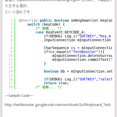
５文字を選択。
という流れです。
1
@Override
public
boolean
onKeyDown(
int
keyCode,
2
switch
(keyCode) {
3
/* 省略... */
4
case
KeyEvent.KEYCODE_A:
5
if
(DEBUG) Log.i(
"SOFTKEY"
,
"Key_A on
6
InputConnection mInputConnection  =
7
8
CharSequence cs = mInputConnection.
9
if
(cs.equals(
"TechBooster"
)){
10
mInputConnection.deleteSurround
11
mInputConnection.commitText(
"Ha
12
}
13
14
boolean
bb = mInputConnection.setCo
15
16
if
(DEBUG) Log.i(
"SOFTKEY"
,
"selectio
17
return
true
;
18
/* 省略... */
—Sample Code—
http://techbooster.googlecode.com/svn/trunk/SoftKeyboard_Tech