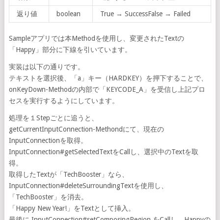
返り値
boolean
True → SuccessFalse → Failed
Sampleアプリでは本Methodを使用し、変更されたTextの
「Happy」部分に下線を引いています。
実装は以下の通りです。
テキストを選択後、「a」キー（HARDKEY）を押下することで、
onKeyDown-Methodの内部で「KEYCODE_A」を受信し上記プロ
セスを実行するようにしています。
処理を１Stepごとに追うと、
getCurrentInputConnection-Methondにて、現在の
InputConnectionを取得。
InputConnection#getSelectedTextをCallし、選択中のTextを取
得。
取得したTextが「TechBooster」なら、
InputConnection#deleteSurroundingTextを使用し、
「TechBooster」を消去。
「Happy New Year!」をTextとして挿入。
最後に InputConnection#setComposingRegion をCallし、Happyの