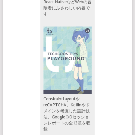
React NativeなどWebの冒
険者にふさわしい内容で
す
ConstraintLayoutや
reCAPTCHA、Kotlinやド
メインを考慮した設計技
法、Google I/Oセッショ
ンレポートの全13章を収
録