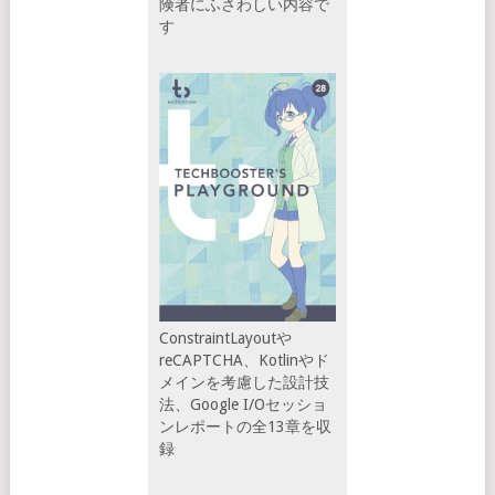
険者にふさわしい内容で
す
ConstraintLayoutや
reCAPTCHA、Kotlinやド
メインを考慮した設計技
法、Google I/Oセッショ
ンレポートの全13章を収
録