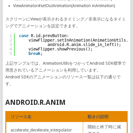
ViewAnimator#setOutAnimation(Animation inAnimation)
スクリーンにViewが表示されるタイミング／非表示になるタイミ
ングでアニメーションを設定できます。
1
case
R.id.prevButton:
2
viewFlipper.setInAnimation(AnimationUtils.lo
3
android.R.anim.slide_in_left));
4
viewFlipper.showPrevious();
5
break
;
上記サンプルでは、AnimationUtilsをつかってAndroid SDK標準で
用意されているアニメーションを利用しています。
Android SDKのアニメーションのリソース一覧は以下の通りで
す。
ANDROID.R.ANIM
リソース名
動きの説明
開始と終了時に減
accelerate_decelerate_interpolator