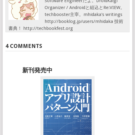
Software Engineerだよ。DroidKaigi
Organizer / Androidと組込とRe:VIEW。
techbooster主宰。mhidaka's writings
http://booklog.jp/users/mhidaka 技術
書典！ http://techbookfest.org
4 COMMENTS
新刊発売中