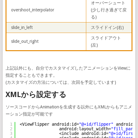
オーバーシュート
overshoot_interpolator
(少し行き過ぎて戻
る)
slide_in_left
スライドイン(右)
スライドアウト
slide_out_right
(左)
上記以外にも、自分でカスタマイズしたアニメーションをViewに
指定することもできます。
(カスタマイズの方法については、次回を予定しています)
XMLから設定する
ソースコードからAnimationを生成する以外にもXMLからもアニメ
ーション指定が可能です
1
<ViewFlipper android:id=
"@+id/flipper"
android:i
2
android:layout_width=
"fill_paren
3
<include android:id=
"@+id/firstl
4
<include android:id=
"@+id/second