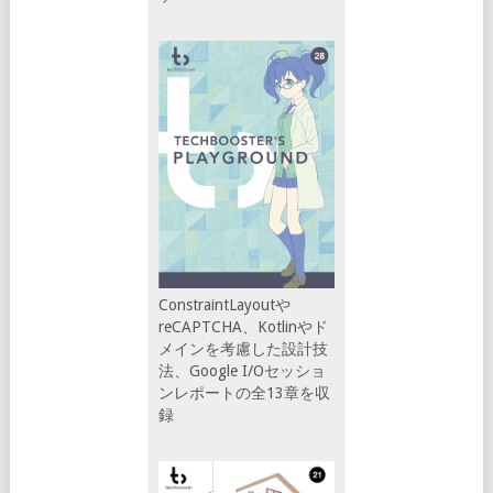
ConstraintLayoutや
reCAPTCHA、Kotlinやド
メインを考慮した設計技
法、Google I/Oセッショ
ンレポートの全13章を収
録