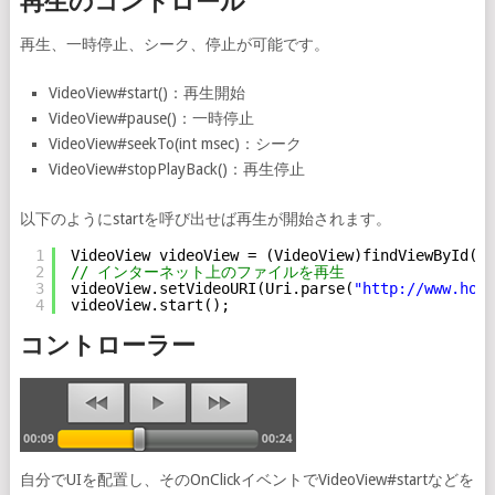
再生のコントロール
再生、一時停止、シーク、停止が可能です。
VideoView#start()：再生開始
VideoView#pause()：一時停止
VideoView#seekTo(int msec)：シーク
VideoView#stopPlayBack()：再生停止
以下のようにstartを呼び出せば再生が開始されます。
1
VideoView videoView = (VideoView)findViewById(R.
2
// インターネット上のファイルを再生
3
videoView.setVideoURI(Uri.parse(
"
http://www.hoge
4
videoView.start();
コントローラー
自分でUIを配置し、そのOnClickイベントでVideoView#startなどを