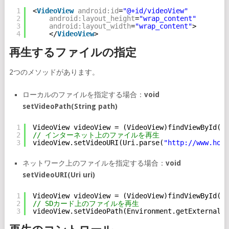
1
<
VideoView
android:id
=
"@+id/videoView"
2
android:layout_height
=
"wrap_content"
3
android:layout_width
=
"wrap_content"
>
4
</
VideoView
>
再生するファイルの指定
2つのメソッドがあります。
ローカルのファイルを指定する場合：
void
setVideoPath(String path)
1
VideoView videoView = (VideoView)findViewById(R.
2
// インターネット上のファイルを再生
3
videoView.setVideoURI(Uri.parse(
"
http://www.hoge
ネットワーク上のファイルを指定する場合：
void
setVideoURI(Uri uri)
1
VideoView videoView = (VideoView)findViewById(R.
2
// SDカード上のファイルを再生
3
videoView.setVideoPath(Environment.getExternalSt