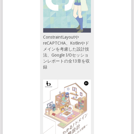
ConstraintLayoutや
reCAPTCHA、Kotlinやド
メインを考慮した設計技
法、Google I/Oセッショ
ンレポートの全13章を収
録