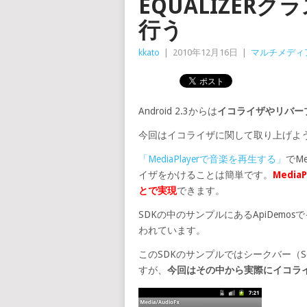
EQUALIZER
行う
kkato
|
2010年12月16日
|
マルチメディ
Android 2.3からは
イコライザやリバー
今回はイコライザに関して取り上げよ
「MediaPlayerで音楽を再生する」
でM
イザをかけることは簡単です。
Medi
とで実現
できます。
SDKの中のサンプルにあるApiDemosでイ
われています。
このSDKのサンプルではシークバー（S
すが、
今回はその中から実際にイコラ