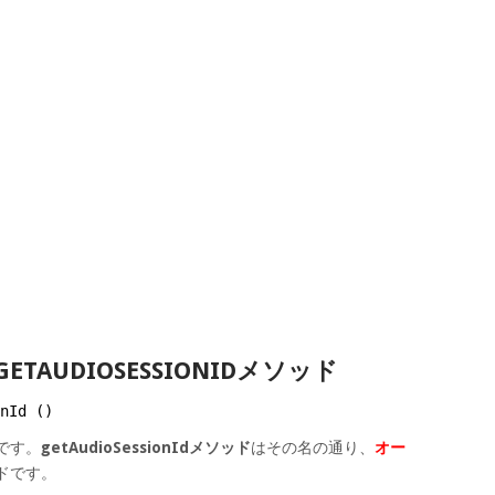
ETAUDIOSESSIONIDメソッド
nId ()
ドです。
getAudioSessionIdメソッド
はその名の通り、
オー
ドです。