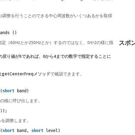
つ調整を行うことのできる中心周波数がいくつあるかを取得
ands ()
スポ
（60Hzとか250Hzとか）するのではなく、0や2の様に指
ソッドの戻り値が5であれば、0から4までの数字で指定することに
は
getCenterFreqメソッド
で確認できます。
(
short
band)
記の様に呼び出します。
1
);
ルを調整します。
(
short
band, 
short
level)