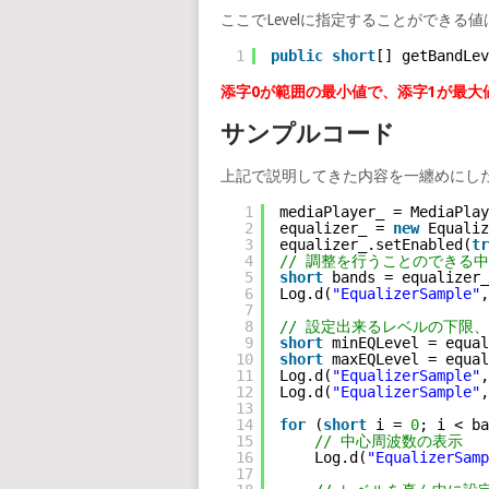
ここでLevelに指定することができる値
1
public
short
[] getBandLe
添字0が範囲の最小値で、添字1が最大
サンプルコード
上記で説明してきた内容を一纏めにし
1
mediaPlayer_ = MediaPlay
2
equalizer_ = 
new
Equaliz
3
equalizer_.setEnabled(
tr
4
// 調整を行うことのできる
5
short
bands = equalizer_
6
Log.d(
"EqualizerSample"
,
7
8
// 設定出来るレベルの下限
9
short
minEQLevel = equal
10
short
maxEQLevel = equal
11
Log.d(
"EqualizerSample"
,
12
Log.d(
"EqualizerSample"
,
13
14
for
(
short
i = 
0
; i < ba
15
// 中心周波数の表示
16
Log.d(
"EqualizerSamp
17