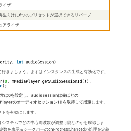
ライザ）
再生向けに6つのプリセットが選択できるリバーブ
ュアライザ
ority, 
int
audioSession)
方を見て行きましょう。まずはインスタンスの生成と有効化です。
r(
0
, mMediaPlayer.getAudioSessionId());
e
);
0を設定し、audioSessionは先ほどの
ediaPlayerのオーディオセッションIDを取得して指定
します。
クトを有効にします。
はシステムでどの中心周波数が調整可能なのかを確認しま
心周波数を表示＆シークバーのonProgressChangedの処理を定義