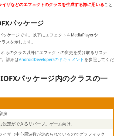
ライザなどのエフェクトのクラスを生成する際に用いる
こと
DIOFXパッケージ
たパッケージです。以下にエフェクトをMediaPlayerや
のクラスを示します。
ッケージにはこれらのクラス以外にエフェクトの変更を受け取るリスナ
す。詳細は
AndroidDevelopersのドキュメント
を参照してくだ
.AUDIOFXパッケージ内のクラスの一
増強
な設定ができるリバーブ。ゲーム向け。
ライザ（中心周波数が定められているのでグラフィック