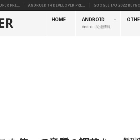
PER PRE...
ANDROID 14 DEVELOPER PRE...
GOOGLE I/O 2022 KEYNOT
ER
HOME
ANDROID
OTHE
Android関連情報