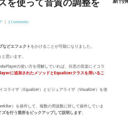
クラスを使って音質の調整を
新刊
ア
|
2 Comments
ブなどエフェクト
をかけることが可能になりました。
うと思います。
ediaPlayerの使い方を理解していれば、任意の音楽にイコラ
aPlayerに追加されたメソッドとEqualizerクラスを用いるこ
コライザ（Equalizer）とビジュアライザ（Visualizer）を使
eekBar）を操作して、複数の周波数に対して操作していま
イズを行う箇所をピックアップして説明します
。