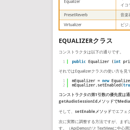
Equalizer
イコ
PresetReverb
音楽
Virtualizer
ビジ
EQUALIZERクラス
コンストラクタは以下の通りです。
1
public
Equalizer (
int
pri
それではEqualizerクラスの使い
1
mEqualizer = 
new
Equalize
2
mEqualizer.setEnabled(
tru
コンストラクタの第1引数の優先度は通常は
getAudioSessionIdメソッドでM
そして、
setEnableメソッド
でエフェ
次に実際に調整する方法ですが、まず
す。（ApiDemosだとTextViewに中