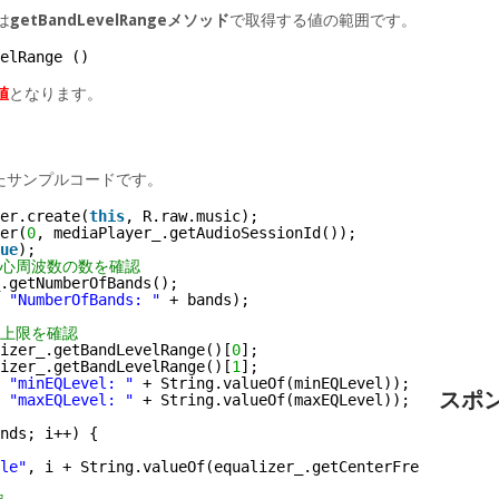
は
getBandLevelRangeメソッド
で取得する値の範囲です。
velRange ()
値
となります。
たサンプルコードです。
er.create(
this
, R.raw.music);
er(
0
, mediaPlayer_.getAudioSessionId());
ue
);
中心周波数の数を確認
.getNumberOfBands();
 
"NumberOfBands: "
+ bands);
、上限を確認
izer_.getBandLevelRange()[
0
];
izer_.getBandLevelRange()[
1
];
 
"minEQLevel: "
+ String.valueOf(minEQLevel));
スポ
 
"maxEQLevel: "
+ String.valueOf(maxEQLevel));
nds; i++) {
le"
, i + String.valueOf(equalizer_.getCenterFreq(i) / 
10