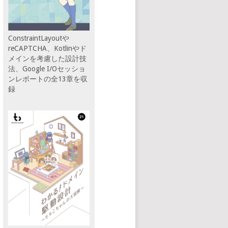
ConstraintLayoutや
reCAPTCHA、Kotlinやド
メインを考慮した設計技
法、Google I/Oセッショ
ンレポートの全13章を収
録