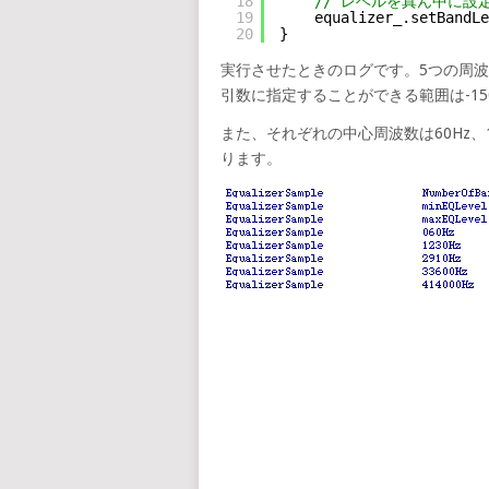
18
// レベルを真ん中に設
19
equalizer_.setBandLe
20
}
実行させたときのログです。5つの周波数に
引数に指定することができる範囲は-15
また、それぞれの中心周波数は60Hz、123
ります。