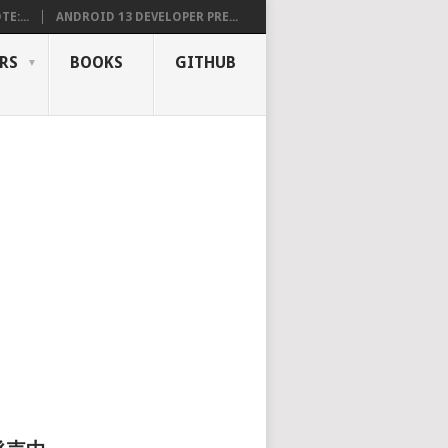
E:...
ANDROID 13 DEVELOPER PRE...
RS
BOOKS
GITHUB