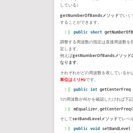
している）
getNumberOfBandsメソッド
でいく
することができます。
1
public
short
getNumberOfB
調整する周波数の指定は直接周波数を指定
定します。
例えば
getNumberOfBandsメ
なります
。
それぞれがどの周波数を表しているか
単位はミリHz
です。
1
public
int
getCenterFreq 
1の周波数が何かを確認したければ下
1
mEqualizer.getCenterFreq(
そして
setBandLevelメソッド
でレベ
1
public
void
setBandLevel 