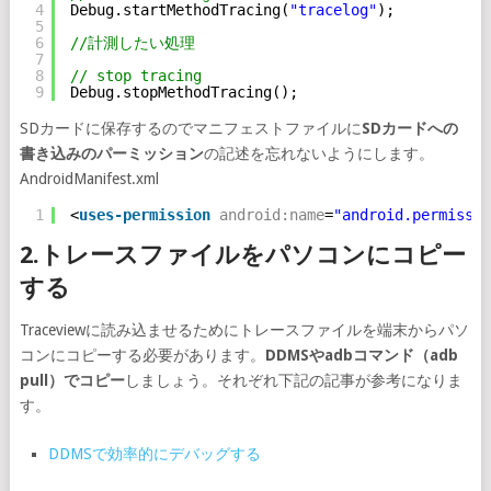
4
Debug.startMethodTracing(
"tracelog"
);
5
6
//計測したい処理
7
8
// stop tracing
9
Debug.stopMethodTracing();
SDカードに保存するのでマニフェストファイルに
SDカードへの
書き込みのパーミッション
の記述を忘れないようにします。
AndroidManifest.xml
1
<
uses-permission
android:name
=
"android.permissio
2.トレースファイルをパソコンにコピー
する
Traceviewに読み込ませるためにトレースファイルを端末からパソ
コンにコピーする必要があります。
DDMSやadbコマンド（adb
pull）でコピー
しましょう。それぞれ下記の記事が参考になりま
す。
DDMSで効率的にデバッグする