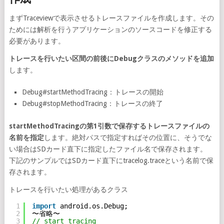
まずTraceviewで表示させるトレースファイルを作成します。その
ためには解析を行うアプリケーションのソースコードを修正する
必要があります。
トレースを行いたい区間の前後にDebugクラスのメソッドを追加
します。
Debug#startMethodTracing：トレースの開始
Debug#stopMethodTracing：トレースの終了
startMethodTracingの第1引数で保存するトレースファイルの
名前を指定
します。絶対パスで指定すればその位置に、そうでな
い場合はSDカード直下に指定したファイル名で保存されます。
下記のサンプルではSDカード直下にtracelog.traceという名前で保
存されます。
トレースを行いたい処理があるクラス
1
import
android.os.Debug;
2
〜省略〜
3
// start tracing