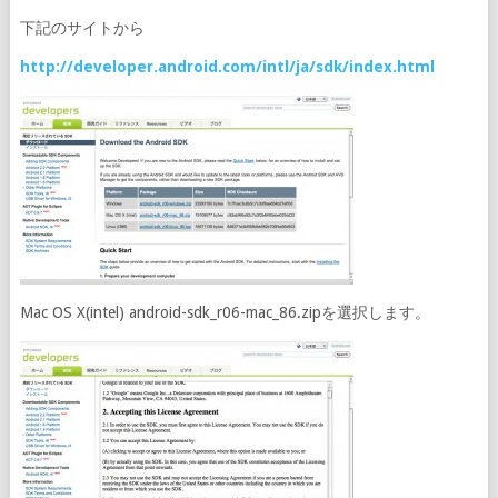
下記のサイトから
http://developer.android.com/intl/ja/sdk/index.html
Mac OS X(intel) android-sdk_r06-mac_86.zipを選択します。