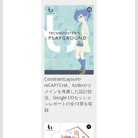
ConstraintLayoutや
reCAPTCHA、Kotlinやド
メインを考慮した設計技
法、Google I/Oセッショ
ンレポートの全13章を収
録