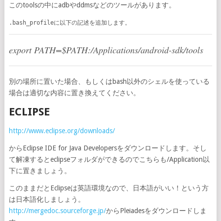
このtoolsの中にadbやddmsなどのツールがあります。
.bash_profileに以下の記述を追加します。
export PATH=$PATH:/Applications/android-sdk/tools
別の場所に置いた場合、もしくはbash以外のシェルを使っている
場合は適切な内容に置き換えてください。
ECLIPSE
http://www.eclipse.org/downloads/
からEclipse IDE for Java Developersをダウンロードします。そし
て解凍するとeclipseフォルダができるのでこちらも/Application以
下に置きましょう。
このままだとEclipseは英語環境なので、日本語がいい！という方
は日本語化しましょう。
http://mergedoc.sourceforge.jp/
からPleiadesをダウンロードしま