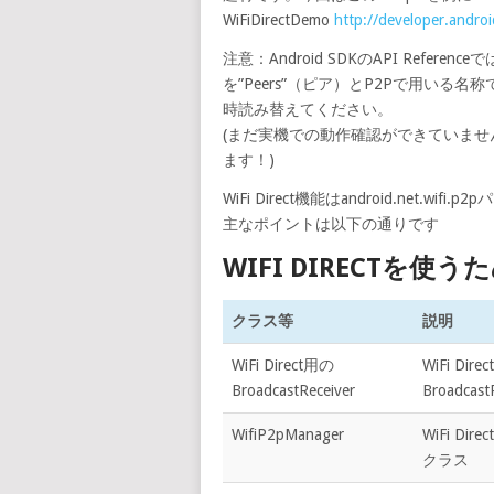
WiFiDirectDemo
http://developer.andro
注意：Android SDKのAPI ReferenceではW
を”Peers”（ピア）とP2Pで用い
時読み替えてください。
(まだ実機での動作確認ができていま
ます！)
WiFi Direct機能はandroid.net.
主なポイントは以下の通りです
WIFI DIRECTを使
クラス等
説明
WiFi Direct用の
WiFi 
BroadcastReceiver
Broadca
WifiP2pManager
WiFi D
クラス