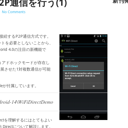
でP2P通信を行う(1)
新刊
|
No Comments
を直接接続するP2P通信方式です。
ントを必要としないことから、
rid 4.0の注目の新機能で
行うアドホックモードが存在し
らに発展させた1対複数通信が可能
のSampleが付属しています。
droid-14\WiFiDirectDemo
 Directを理解するにはとてもよい
i Directについて解説します。