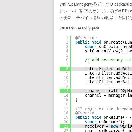
WifiP2pManagerを取得してBroadcas
レシーバ（以下のサンプルではWiFiDirec
の更新、デバイス情報の取得、通信状
WiFiDirectActivity.java
1
@Override
2
public
void
onCreate(Bun
3
super
.onCreate(saved
4
setContentView(R.lay
5
6
// add necessary int
7
8
intentFilter.addActi
9
intentFilter.addActi
10
intentFilter.addActi
11
intentFilter.addActi
12
13
manager = (WifiP2pMa
14
channel = manager.in
15
}
16
17
/** register the Broadca
18
@Override
19
public
void
onResume() {
20
super
.onResume();
21
receiver = 
new
WiFiD
22
registerReceiver(rec