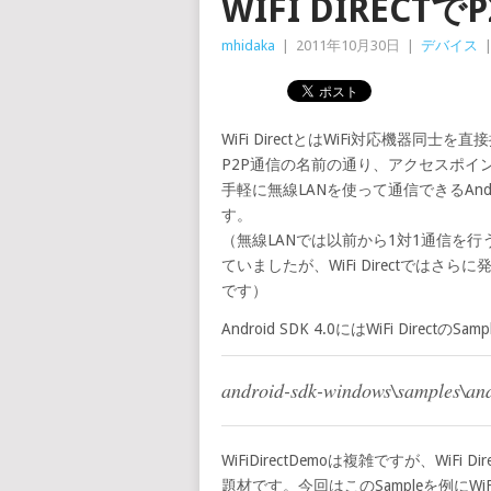
WIFI DIRECT
mhidaka
|
2011年10月30日
|
デバイス
WiFi DirectとはWiFi対応機器同士
P2P通信の名前の通り、アクセスポイ
手軽に無線LANを使って通信できるAndo
す。
（無線LANでは以前から1対1通信を
ていましたが、WiFi Directではさ
です）
Android SDK 4.0にはWiFi Direct
android-sdk-windows\samples\an
WiFiDirectDemoは複雑ですが、WiFi
題材です。今回はこのSampleを例にWiF