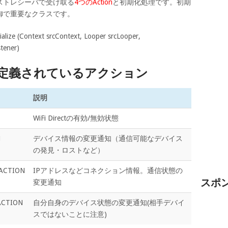
ストレシーバで受け取る
4つのAction
と初期化処理です。初期
ect制御で重要なクラスです。
alize (Context srcContext, Looper srcLooper,
tener)
ERで定義されているアクション
説明
WiFi Directの有効/無効状態
N
デバイス情報の変更通知（通信可能なデバイス
の発見・ロストなど）
ACTION
IPアドレスなどコネクション情報。通信状態の
スポ
変更通知
ACTION
自分自身のデバイス状態の変更通知(相手デバイ
スではないことに注意)