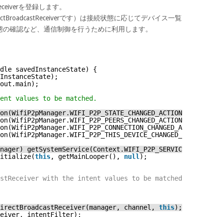
tReceiverを登録します。
tBroadcastReceiverです）は接続状態に応じてデバイス一覧
態の確認など、通信制御を行うために利用します。
dle savedInstanceState) {
InstanceState);
out.main);
ent values to be matched.
on(WifiP2pManager.WIFI_P2P_STATE_CHANGED_ACTION);
on(WifiP2pManager.WIFI_P2P_PEERS_CHANGED_ACTION);
on(WifiP2pManager.WIFI_P2P_CONNECTION_CHANGED_ACTION);
on(WifiP2pManager.WIFI_P2P_THIS_DEVICE_CHANGED_ACTION);
nager) getSystemService(Context.WIFI_P2P_SERVICE);
itialize(
this
, getMainLooper(), 
null
);
stReceiver with the intent values to be matched */
irectBroadcastReceiver(manager, channel, 
this
);
eiver, intentFilter);