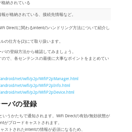
が格納されている
情報が格納されている、接続先情報など。
 Directに関わるintentのハンドリング方法について紹介し
ャンセルの仕方を(2)にて取り扱います。
ーバの登録方法から確認してみましょう。
すので、各センテンスの最後に大事なポイントをまとめてい
e/android/net/wifi/p2p/WifiP2pManager.html
/android/net/wifi/p2p/WifiP2pInfo.html
/android/net/wifi/p2p/WifiP2pDevice.html
シーバの登録
entというかたちで通知されます。WiFi Directの有効/無効状態が
entがブロードキャストされます。
ドキャストされたintentの情報が必須になるため、