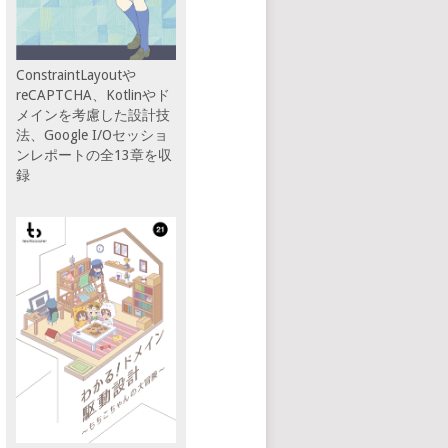
ConstraintLayoutや
reCAPTCHA、Kotlinやド
メインを考慮した設計技
法、Google I/Oセッショ
ンレポートの全13章を収
録