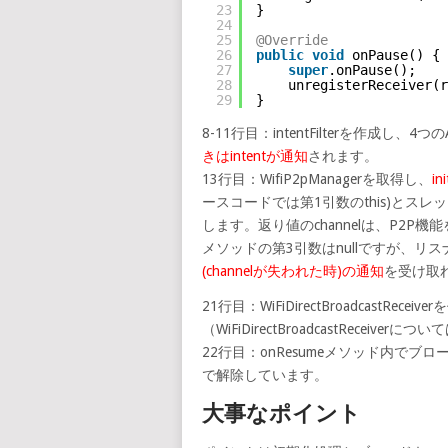
23
}
24
25
@Override
26
public
void
onPause() {
27
super
.onPause();
28
unregisterReceiver(r
29
}
8-11行目：intentFilterを作成し、4
きはintentが通知
されます。
13行目：WifiP2pManagerを取得し、
i
ースコードでは第1引数のthis)とスレッド(g
します。返り値のchannelは、P2P機能
メソッドの第3引数はnullですが、リスナ
(channelが失われた時)の通知
を受け取
21行目：WiFiDirectBroadcastR
（WiFiDirectBroadcastReceiverに
22行目：onResumeメソッド内でブ
で解除しています。
大事なポイント