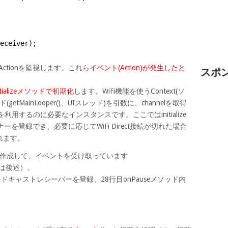
eceiver);
つのActionを監視します。これら
イベント(Action)が発生したと
スポ
nitializeメソッドで初期化
します。WiFi機能を使うContext(ソ
etMainLooper()、UIスレッド)を引数に、channelを取得
を利用するのに必要なインスタンスです。ここではinitialize
ーを登録でき、必要に応じてWiFi Direct接続が切れた場合
れます。
eceiverを作成して、イベントを受け取っています
ついては後述）。
ロードキャストレシーバーを登録、28行目onPauseメソッド内