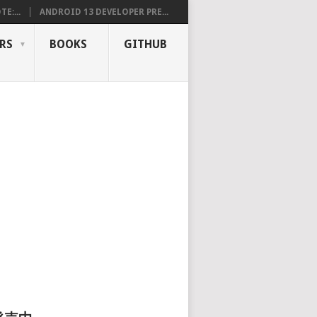
E:...
ANDROID 13 DEVELOPER PRE...
RS
BOOKS
GITHUB