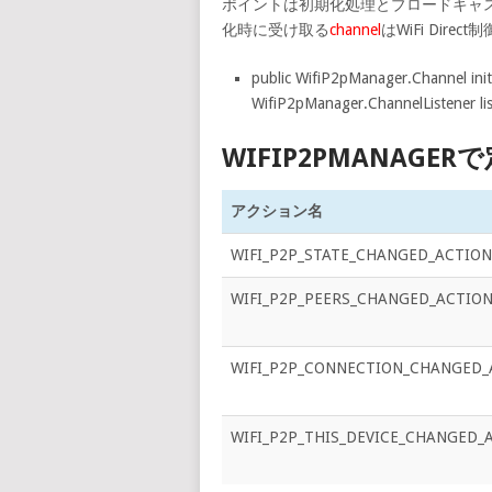
ポイントは初期化処理とブロードキャ
化時に受け取る
channel
はWiFi Dir
public WifiP2pManager.Channel initi
WifiP2pManager.ChannelListener lis
WIFIP2PMANAG
アクション名
WIFI_P2P_STATE_CHANGED_ACTION
WIFI_P2P_PEERS_CHANGED_ACTIO
WIFI_P2P_CONNECTION_CHANGED_
WIFI_P2P_THIS_DEVICE_CHANGED_