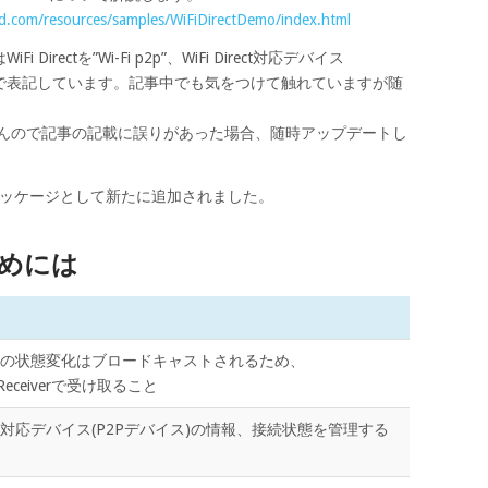
id.com/resources/samples/WiFiDirectDemo/index.html
iFi Directを”Wi-Fi p2p”、WiFi Direct対応デバイス
る名称で表記しています。記事中でも気をつけて触れていますが随
せんので記事の記載に誤りがあった場合、随時アップデートし
wifi.p2pパッケージとして新たに追加されました。
うためには
Directの状態変化はブロードキャストされるため、
stReceiverで受け取ること
irect対応デバイス(P2Pデバイス)の情報、接続状態を管理する