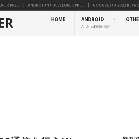
PER PRE...
ANDROID 14 DEVELOPER PRE...
GOOGLE I/O 2022 KEYNOT
ER
HOME
ANDROID
OTHE
Android関連情報