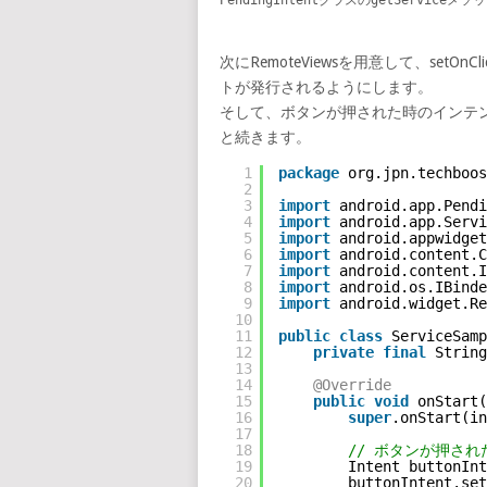
次にRemoteViewsを用意して、setOn
トが発行されるようにします。
そして、ボタンが押された時のインテ
と続きます。
1
package
org.jpn.techboos
2
3
import
android.app.Pendi
4
import
android.app.Servi
5
import
android.appwidget
6
import
android.content.C
7
import
android.content.I
8
import
android.os.IBinde
9
import
android.widget.Re
10
11
public
class
ServiceSamp
12
private
final
String
13
14
@Override
15
public
void
onStart(
16
super
.onStart(in
17
18
// ボタンが押さ
19
Intent buttonInt
20
buttonIntent.set