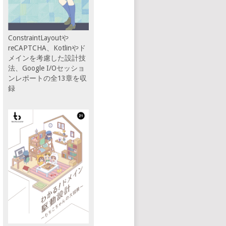
ConstraintLayoutや
reCAPTCHA、Kotlinやド
メインを考慮した設計技
法、Google I/Oセッショ
ンレポートの全13章を収
録