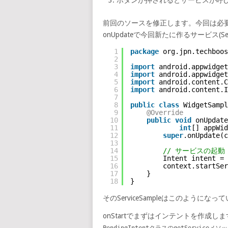
前回のソースを修正します。今回は必
onUpdateで今回新たに作るサービス(Ser
1
package
org.jpn.techboos
2
3
import
android.appwidget
4
import
android.appwidget
5
import
android.content.C
6
import
android.content.I
7
8
public
class
WidgetSampl
9
@Override
10
public
void
onUpdate
11
int
[] appWid
12
super
.onUpdate(c
13
14
// サービスの起動
15
Intent intent = 
16
context.startSer
17
}
18
}
そのServiceSampleはこのようになっ
onStartでまずはインテントを作成
PendingIntentクラスのgetServ