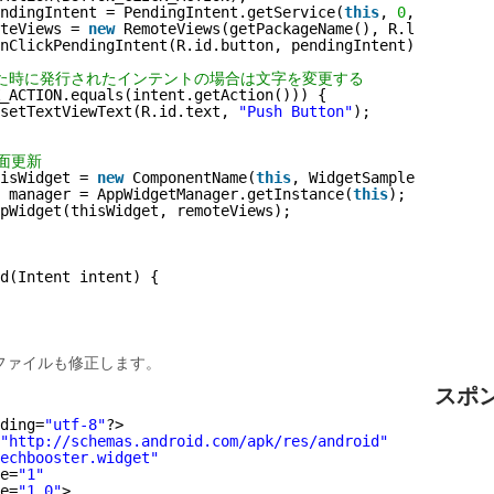
ndingIntent = PendingIntent.getService(
this
, 
0
, buttonIn
teViews = 
new
RemoteViews(getPackageName(), R.layout.mai
nClickPendingIntent(R.id.button, pendingIntent);
れた時に発行されたインテントの場合は文字を変更する
_ACTION.equals(intent.getAction())) {
setTextViewText(R.id.text, 
"Push Button"
);
画面更新
isWidget = 
new
ComponentName(
this
, WidgetSample.
class
);
 manager = AppWidgetManager.getInstance(
this
);
ppWidget(thisWidget, remoteViews);
d(Intent intent) {
ファイルも修正します。
スポ
ding=
"utf-8"
?>
"
http://schemas.android.com/apk/res/android
"
echbooster.widget"
e=
"1"
e=
"1.0"
>