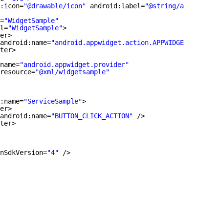
:icon=
"@drawable/icon"
android:label=
"@string/app_name"
>
=
"WidgetSample"
l=
"WidgetSample"
>
er>
android:name=
"android.appwidget.action.APPWIDGET_UPDATE"
ter>
name=
"android.appwidget.provider"
resource=
"@xml/widgetsample"
:name=
"ServiceSample"
>
er>
android:name=
"BUTTON_CLICK_ACTION"
/>
ter>
nSdkVersion=
"4"
/>