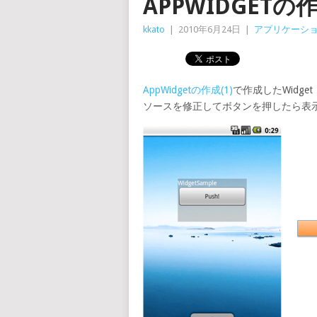
APPWIDGETの作成
kkato
|
2010年6月24日
|
アプリケーシ
AppWidgetの作成(1)
で作成したWidg
ソースを修正してボタンを押したら表示