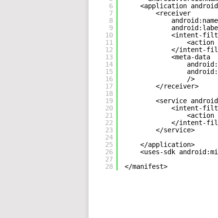
6
<application android
7
<receiver
8
android:name
9
android:labe
10
<intent-filt
11
<action 
12
</intent-fil
13
<meta-data
14
android:
15
android:
16
/>
17
</receiver>
18
19
<service android
20
<intent-filt
21
<action 
22
</intent-fil
23
</service>
24
25
</application>
26
<uses-sdk android:mi
27
28
</manifest>