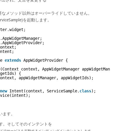
要なメソッド以外はオーバーライドしていません。
viceSample)を起動します。
ter.widget;
.AppWidgetManager;
.AppWidgetProvider;
ontext;
ntent;
e 
extends
AppWidgetProvider {
(Context context, AppWidgetManager appWidgetManager,
getIds) {
ontext, appWidgetManager, appWidgetIds);
new
Intent(context, ServiceSample.
class
);
vice(intent);
ています。
します。そしてそのインテントを
iceメソッドでサービスを起動するペンディングインテントとします。