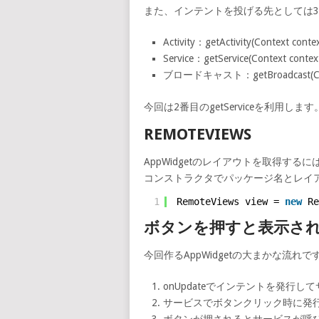
また、インテントを投げる先としては
Activity：getActivity(Context context
Service：getService(Context context,
ブロードキャスト：getBroadcast(Context c
今回は2番目のgetServiceを利用します
REMOTEVIEWS
AppWidgetのレイアウトを取得するには
コンストラクタでパッケージ名とレイア
1
RemoteViews view = 
new
R
ボタンを押すと表示されて
今回作るAppWidgetの大まかな流れで
onUpdateでインテントを発行し
サービスでボタンクリック時に発
ボタンが押されるとサービスが呼