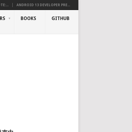
E:...
ANDROID 13 DEVELOPER PRE...
RS
BOOKS
GITHUB