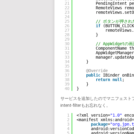
21
PendingIntent pe
22
RemoteViews remo
23
remoteViews.setO
24
25
// ボタンが押さ
26
if
(BUTTON_CLICK
27
remoteViews.
28
}
29
30
// AppWidgetの
31
ComponentName th
32
AppWidgetManager
33
manager.updateA
34
}
35
36
@Override
37
public
IBinder onBin
38
return
null
;
39
}
40
}
サービスを追加したのでマニフェスト
intent-filterもお忘れなく。
1
<?xml version=
"1.0"
enco
2
<manifest xmlns:android=
3
package
=
"org.jpn.t
4
android:versionCod
5
android:versionNam