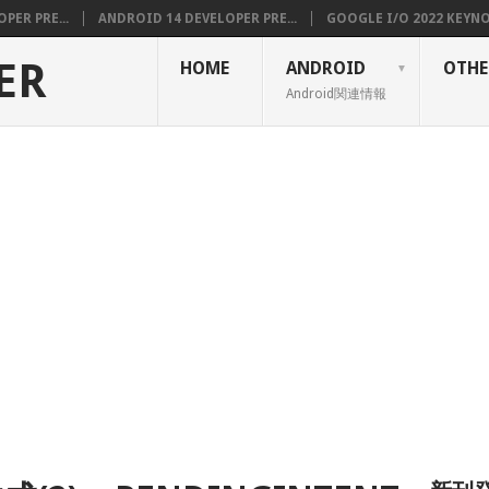
PER PRE...
ANDROID 14 DEVELOPER PRE...
GOOGLE I/O 2022 KEYNOT
ER
HOME
ANDROID
OTHE
Android関連情報