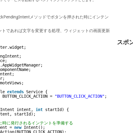
ClickPendingIntentメソッドでボタンを押された時にインテン
ントであれば文字を変更する処理、ウィジェットの画面更新
スポ
ter.widget;
ngIntent;
ce;
.AppWidgetManager;
omponentName;
ntent;
r;
moteViews;
le 
extends
Service {
 BUTTON_CLICK_ACTION = 
"BUTTON_CLICK_ACTION"
;
Intent intent, 
int
startId) {
tent, startId);
れた時に発行されるインテントを準備する
ent = 
new
Intent();
Action(BUTTON_CLICK_ACTION);