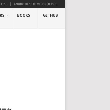
E:...
ANDROID 13 DEVELOPER PRE...
RS
BOOKS
GITHUB