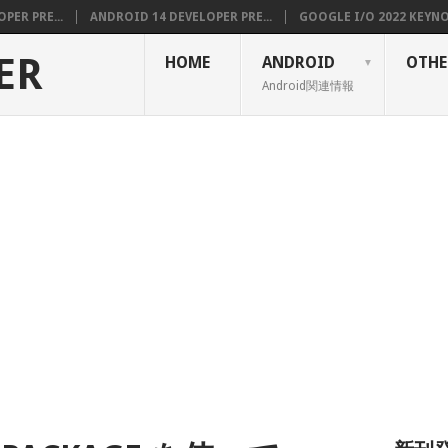
PER PRE...
ANDROID 14 DEVELOPER PRE...
GOOGLE I/O 2022 KEYNOT
ER
HOME
ANDROID
OTHE
Android関連情報