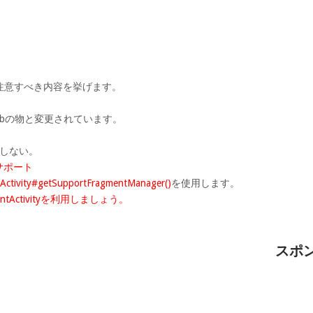
。
注意すべき内容を挙げます。
Combの物と変更されています。
は存在しない。
は未サポート
Activity#getSupportFragmentManager()
を使用します。
mentActivityを利用しましょう。
スポ