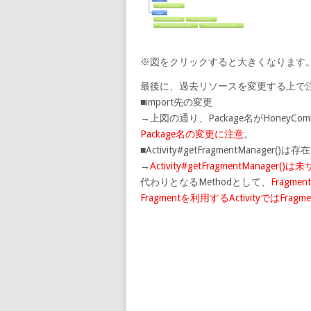
※図をクリックすると大きくなります
最後に、過去リソースを変更する上で
■import先の変更
→上図の通り、Package名がHoney
Package名の変更に注意
。
■Activity#getFragmentManager()
→
Activity#getFragmentManager()
代わりとなるMethodとして、
Fragment
Fragmentを利用するActivityではFrag