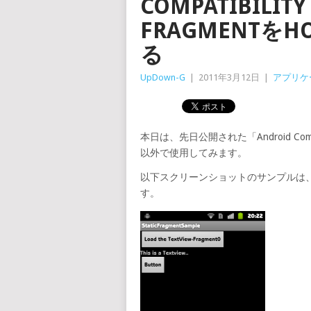
COMPATIBILI
FRAGMENTを
る
UpDown-G
|
2011年3月12日
|
アプリケ
本日は、先日公開された「Android Compatib
以外で使用してみます。
以下スクリーンショットのサンプルは
す。