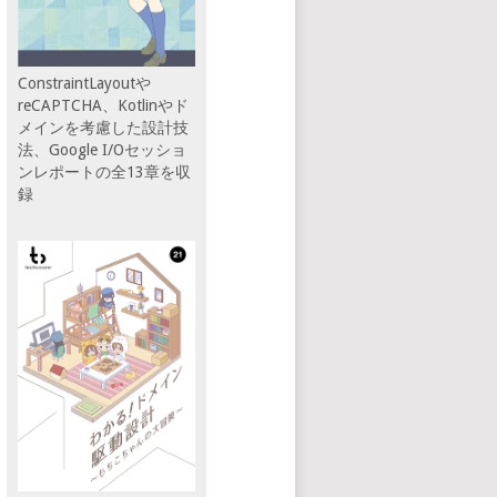
ConstraintLayoutや
reCAPTCHA、Kotlinやド
メインを考慮した設計技
法、Google I/Oセッショ
ンレポートの全13章を収
録