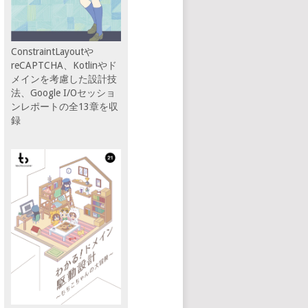
ConstraintLayoutや
reCAPTCHA、Kotlinやド
メインを考慮した設計技
法、Google I/Oセッショ
ンレポートの全13章を収
録