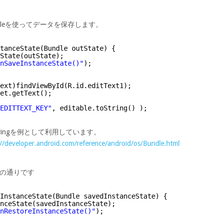
はBundleを使ってデータを保存します。
tanceState(Bundle outState) {
State(outState);
nSaveInstanceState()"
);
ext)findViewById(R.id.editText1);
et.getText();
EDITTEXT_KEY"
, editable.toString() );
Stringを例として利用しています。
://developer.android.com/reference/android/os/Bundle.html
は以下の通りです
InstanceState(Bundle savedInstanceState) {
anceState(savedInstanceState);
nRestoreInstanceState()"
);