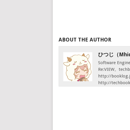
ABOUT THE AUTHOR
ひつじ（mhid
Software Engi
Re:VIEW。techb
http://booklo
http://techbook