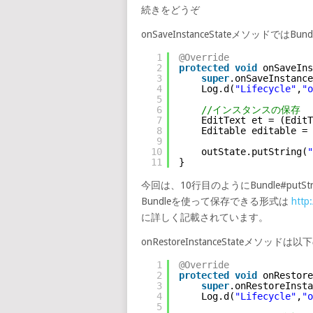
続きをどうぞ
onSaveInstanceStateメソッドで
1
@Override
2
protected
void
onSaveIns
3
super
.onSaveInstance
4
Log.d(
"Lifecycle"
,
"o
5
6
//インスタンスの保存
7
EditText et = (EditT
8
Editable editable = 
9
10
outState.putString(
"
11
}
今回は、10行目のようにBundle#put
Bundleを使って保存できる形式は
http
に詳しく記載されています。
onRestoreInstanceStateメソッド
1
@Override
2
protected
void
onRestore
3
super
.onRestoreInst
4
Log.d(
"Lifecycle"
,
"o
5