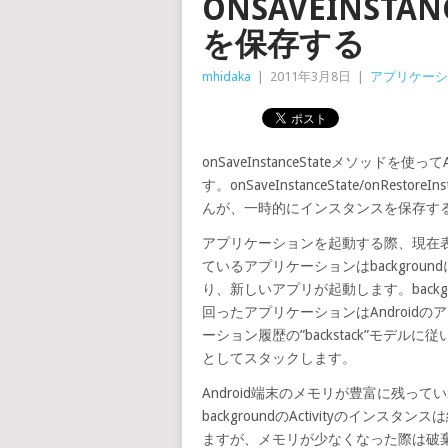
ONSAVEINST
を保存する
mhidaka
|
2011年3月8日
|
アプリケーシ
onSaveInstanceStateメソッド
す。onSaveInstanceState/onRe
んが、一時的にインスタンスを保存す
アプリケーションを起動する際、現在
ているアプリケーションはbackgroun
り、新しいアプリが起動します。backgr
回ったアプリケーションはAndroidの
ーション履歴の”backstack”モデルに
としてスタックします。
Android端末のメモリが豊富に残って
backgroundのActivityのインスタン
ますが、メモリが少なくなった際は破棄されます。onS