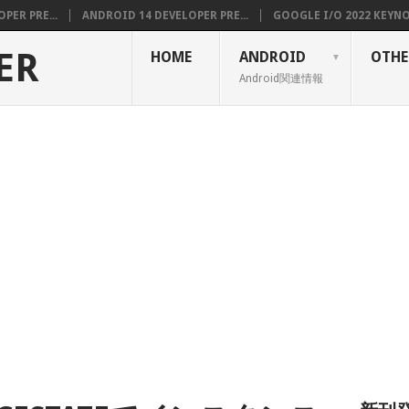
PER PRE...
ANDROID 14 DEVELOPER PRE...
GOOGLE I/O 2022 KEYNOT
ER
HOME
ANDROID
OTHE
Android関連情報