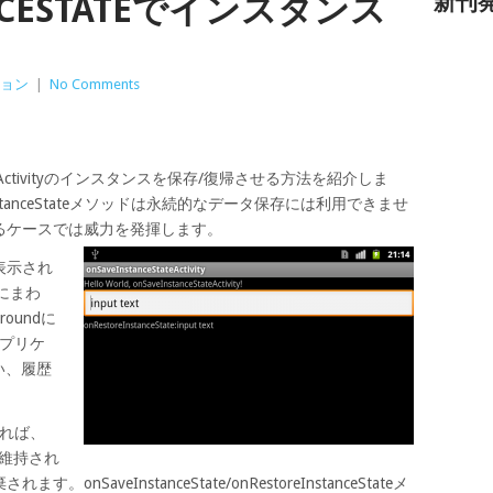
ANCESTATEでインスタンス
新刊
ョン
|
No Comments
を使ってActivityのインスタンスを保存/復帰させる方法を紹介しま
storeInstanceStateメソッドは永続的なデータ保存には利用できませ
るケースでは威力を発揮します。
表示され
dにまわ
oundに
アプリケ
従い、履歴
いれば、
スは維持され
aveInstanceState/onRestoreInstanceStateメ