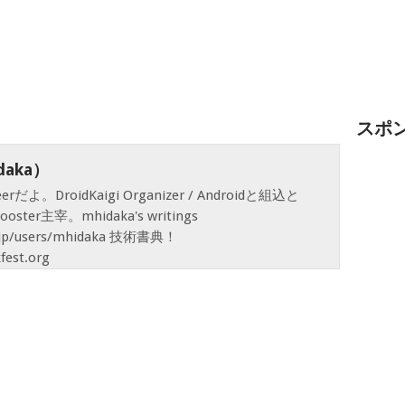
スポ
aka）
neerだよ。DroidKaigi Organizer / Androidと組込と
ooster主宰。mhidaka's writings
g.jp/users/mhidaka 技術書典！
fest.org