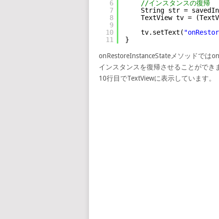
6
//インスタンスの復帰
7
String str = savedIn
8
TextView tv = (TextV
9
10
tv.setText(
"onRestor
11
}
onRestoreInstanceStateメソッドで
インスタンスを復帰させることができ
10行目でTextViewに表示しています。