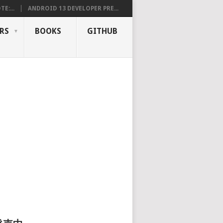
E:...
ANDROID 13 DEVELOPER PRE...
RS
BOOKS
GITHUB