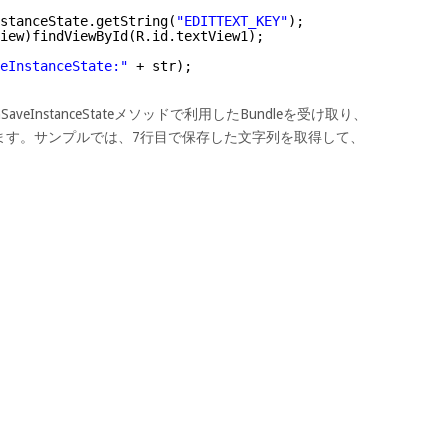
stanceState.getString(
"EDITTEXT_KEY"
);
iew)findViewById(R.id.textView1);
eInstanceState:"
+ str);
はonSaveInstanceStateメソッドで利用したBundleを受け取り、
ます。サンプルでは、7行目で保存した文字列を取得して、