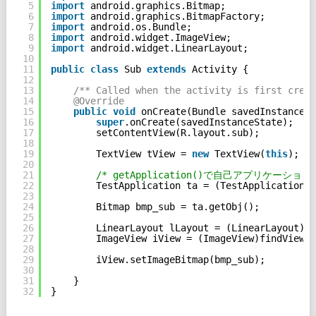
5
import
android.graphics.Bitmap;
6
import
android.graphics.BitmapFactory;
7
import
android.os.Bundle;
8
import
android.widget.ImageView;
9
import
android.widget.LinearLayout;
10
11
public
class
Sub 
extends
Activity {
12
13
/** Called when the activity is first creat
14
@Override
15
public
void
onCreate(Bundle savedInstanceSt
16
super
.onCreate(savedInstanceState);
17
setContentView(R.layout.sub);
18
19
TextView tView = 
new
TextView(
this
);
20
21
/* getApplication()で自己アプリケーシ
22
TestApplication ta = (TestApplication)
t
23
24
Bitmap bmp_sub = ta.getObj();
25
26
LinearLayout lLayout = (LinearLayout)fi
27
ImageView iView = (ImageView)findViewBy
28
29
iView.setImageBitmap(bmp_sub);
30
31
}
32
}