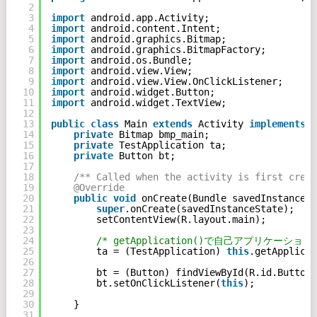
2
3
import
android.app.Activity;
4
import
android.content.Intent;
5
import
android.graphics.Bitmap;
6
import
android.graphics.BitmapFactory;
7
import
android.os.Bundle;
8
import
android.view.View;
9
import
android.view.View.OnClickListener;
10
import
android.widget.Button;
11
import
android.widget.TextView;
12
13
public
class
Main 
extends
Activity 
implements
O
14
private
Bitmap bmp_main;
15
private
TestApplication ta;
16
private
Button bt;
17
18
/** Called when the activity is first creat
19
@Override
20
public
void
onCreate(Bundle savedInstanceSt
21
super
.onCreate(savedInstanceState);
22
setContentView(R.layout.main);
23
24
/* getApplication()で自己アプリケーシ
25
ta = (TestApplication) 
this
.getApplicat
26
27
bt = (Button) findViewById(R.id.Button0
28
bt.setOnClickListener(
this
);
29
30
}
31