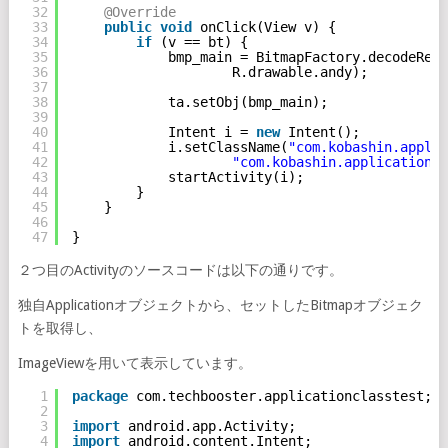
32
@Override
33
public
void
onClick(View v) {
34
if
(v == bt) {
35
bmp_main = BitmapFactory.decodeReso
36
R.drawable.andy);
37
38
ta.setObj(bmp_main);
39
40
Intent i = 
new
Intent();
41
i.setClassName(
"com.kobashin.applic
42
"com.kobashin.applicationcl
43
startActivity(i);
44
}
45
}
46
47
}
２つ目のActivityのソースコードは以下の通りです。
独自Applicationオブジェクトから、セットしたBitmapオブジェク
トを取得し、
ImageViewを用いて表示しています。
1
package
com.techbooster.applicationclasstest;
2
3
import
android.app.Activity;
4
import
android.content.Intent;