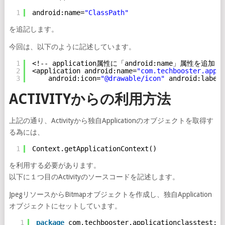
1
android:name=
"ClassPath"
を追記します。
今回は、以下のように記述しています。
1
<!-- application属性に「android:name」属性を追加 -
2
<application android:name=
"com.techbooster.appli
3
android:icon=
"@drawable/icon"
android:label=
ACTIVITYからの利用方法
上記の通り、Activityから独自Applicationのオブジェクトを取得す
る為には、
1
Context.getApplicationContext()
を利用する必要があります。
以下に１つ目のActivityのソースコードを記述します。
JpegリソースからBitmapオブジェクトを作成し、独自Application
オブジェクトにセットしています。
1
package
com.techbooster.applicationclasstest;