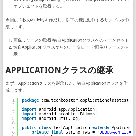
オブジェクトを取得する。
今回は２枚のActivityを作成し、以下の様に動作するサンプルを作
成します。
画像リソースの取得/独自Applicationクラスへのデータセット
独自Applicationクラスからのデータロード/画像リソースの表
示
APPLICATIONクラスの継承
まず、Applicationクラスを継承した、独自Applicationクラスを作
成します。
1
package
com.techbooster.applicationclasstest;
2
3
import
android.app.Application;
4
import
android.graphics.Bitmap;
5
import
android.util.Log;
6
7
public
class
TestApplication 
extends
Applicatio
8
private
final
String TAG = 
"DEBUG-APPLICATI