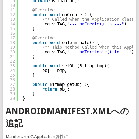
9
private
Bitmap obj;
10
11
@Override
12
public
void
onCreate() {
13
/** Called when the Application-class i
14
Log.v(TAG,
"--- onCreate() in ---"
);
15
}
16
17
@Override
18
public
void
onTerminate() {
19
/** This Method Called when this Applic
20
Log.v(TAG,
"--- onTerminate() in ---"
);
21
}
22
23
public
void
setObj(Bitmap bmp){
24
obj = bmp;
25
}
26
27
public
Bitmap getObj(){
28
return
obj;
29
}
30
}
ANDROIDMANIFEST.XMLへの
追記
Manifest.xmlのApplication属性に