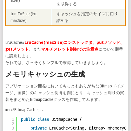
size()
を取得する
trimToSize (int
キャッシュを指定のサイズに切り
maxSize)
詰める
LruCache#
LruCache(maxSize)コンストラクタ、putメソッド、
getメソッド
、また
マルチスレッド制御での注意点
について順番
に説明します。
それでは、さっそくサンプルで確認していきましょう。
メモリキャッシュの生成
アプリケーション開発においてもっともありがちなBitmap（イメ
ージ、画像）のキャッシュ制御を例にとり、キャッシュ周りの実
装をまとめたBitmapCacheクラスを作成してみます。
■src/BitmapCache.java
1
public
class
BitmapCache {
2
3
private
LruCache<String, Bitmap> mMemoryCac