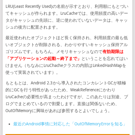
LRU(Least Recently Used)の名前が示すとおり、利用順にもとづい
てキャッシュが作られます。LruCacheでは、使用頻度の高いデー
タがキャッシュの先頭に、逆に使われていないデータは、キャッ
シュの後方に配置されます。
最近使われたオブジェクトほど長く保持され、利用頻度の最も低
いオブジェクトが削除される、わかりやすいキャッシュ保持アル
ゴリズムです。もちろん、メモリキャッシュなので
有効期限は
「アプリケーションの起動～終了まで」
ということを忘れてはい
けません（ちなみにLruChacheクラスの内部はLinkedHashMapを
使って実装されています）。
もともとは、Android 2.3から導入されたコンカレントGCが積極
的にGCを行う特性があったため、WeakReferenceにかわり
LruCacheの必要性が高まったわけですが、このあたりは別途、ブ
ログでまとめているので割愛します。直接は関係ないため、
OutOfMemoryに興味があれば参照するとよいでしょう。
最近のAndroid事情に対応した「OutOfMemoryErrorを知る」