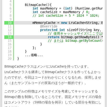
4
5
BitmapCache(){
6
int
maxMemory = (
int
) (Runtime.getRunti
7
int
cacheSize = maxMemory / 
8
;       
/
8
// int cacheSize = 5 * 1024 * 1024;  //
9
10
mMemoryCache = 
new
LruCache<String, Bit
11
@Override
12
protected
int
sizeOf(String key, Bi
13
// 使用キャッシュサイズ(ここではKB
14
return
bitmap.getRowBytes() * b
15
// または bitmap.getByteCount(
16
}
17
};
18
}
19
...省略...
20
}
BitmapCacheクラスはメンバにLruCacheを持っています。
LruCacheクラスを継承してBitmapCacheクラスを作ってもよかっ
たのですが、今回はコードがわかりにくくなるため、採用しませ
ん（またサンプルコードの実装のほうが一般的です）。
このサンプルの特徴はメモリサイズを考慮してキャッシュする
Bitmapの数を制御しているところです。固定メモリサイズの場合
はコメントアウト（5MBの場合を例示）している部分を有効にし