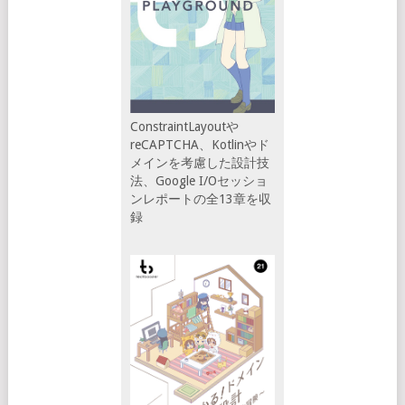
ConstraintLayoutや
reCAPTCHA、Kotlinやド
メインを考慮した設計技
法、Google I/Oセッショ
ンレポートの全13章を収
録