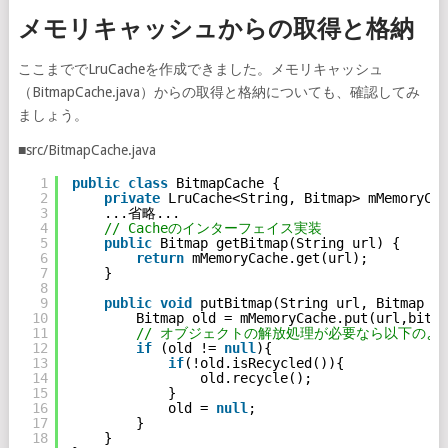
メモリキャッシュからの取得と格納
ここまででLruCacheを作成できました。メモリキャッシュ
（BitmapCache.java）からの取得と格納についても、確認してみ
ましょう。
■src/BitmapCache.java
1
public
class
BitmapCache {
2
private
LruCache<String, Bitmap> mMemoryCac
3
...省略...
4
// Cacheのインターフェイス実装
5
public
Bitmap getBitmap(String url) {
6
return
mMemoryCache.get(url);
7
}
8
9
public
void
putBitmap(String url, Bitmap bi
10
Bitmap old = mMemoryCache.put(url,bitma
11
// オブジェクトの解放処理が必要なら以下のよ
12
if
(old != 
null
){
13
if
(!old.isRecycled()){
14
old.recycle();
15
}
16
old = 
null
;
17
}
18
}