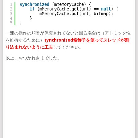
1
synchronized
(mMemoryCache) {
2
if
(mMemoryCache.get(url) == 
null
) {
3
mMemoryCache.put(url, bitmap);
4
}
5
}
一連の操作の順番が保障されてないと困る場合は（アトミック性
を維持するために）
synchronized修飾子を使ってスレッドが割
り込まれないように工夫
してください。
以上、おつかれさまでした。