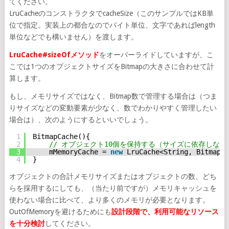
てください。
LruCacheのコンストラクタでcacheSize（このサンプルではKB単
位で指定。実装上の都合なのでバイト単位、文字であればlength
単位などでも構いません）を渡します。
LruCache#sizeOfメソッド
をオーバーライドしていますが、こ
こでは1つのオブジェクトサイズをBitmapの大きさに合わせて計
算します。
もし、メモリサイズではなく、Bitmap数で管理する場合は（つま
りサイズなどの変動要素が少なく、数でわかりやすく管理したい
場合は）、次のようにするといいでしょう。
1
BitmapCache(){
2
// オブジェクト10個を保持する（サイズに依存しない
3
mMemoryCache = 
new
LruCache<String, Bitmap>(
4
}
オブジェクトの合計メモリサイズまたはオブジェクトの数、どち
らを採用するにしても、（当たり前ですが）メモリキャッシュを
使わない場合に比べて、より多くのメモリが必要となります。
OutOfMemoryを避けるためにも
設計段階で、利用可能なリソース
を十分検討
してください。