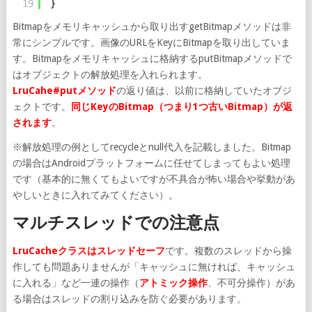
19
}
Bitmapをメモリキャッシュから取り出すgetBitmapメソッドは非
常にシンプルです。画像のURLをKeyにBitmapを取り出していま
す。Bitmapをメモリキャッシュに格納するputBitmapメソッドで
はオブジェクトの解放処理を入れられます。
LruCahe#putメソッド
の返り値は、以前に格納していたオブジ
ェクトです。
同じKeyのBitmap（つまり1つ古いBitmap）が返
されます
。
※解放処理の例としてrecycleとnull代入を記載しました。Bitmap
の場合はAndroidプラットフォームに任せてしまってもよい処理
です（基本的に無くてもよいですが不具合が怖い場合や挙動があ
やしいときに入れてみてください）。
マルチスレッドでの注意点
LruCacheクラスはスレッドセーフ
です。複数のスレッドから操
作しても問題ありませんが「キャッシュに無ければ、キャッシュ
に入れる」など一連の操作（
アトミック操作
、不可分操作）があ
る場合はスレッドの割り込みを防ぐ必要があります。