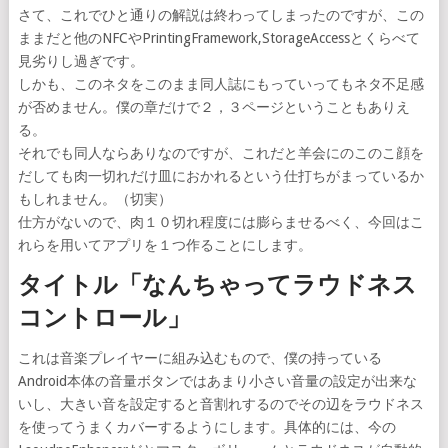
さて、これでひと通りの解説は終わってしまったのですが、この
ままだと他のNFCやPrintingFramework,StorageAccessとくらべて
見劣りし過ぎです。
しかも、このネタをこのまま同人誌にもっていってもネタ不足感
が否めません。僕の章だけで２，３ページということもありえ
る。
それでも同人ならありなのですが、これだと羊会にのこのこ顔を
だしても肉一切れだけ皿におかれるという仕打ちがまっているか
もしれません。（切実）
仕方がないので、肉１０切れ程度には膨らませるべく、今回はこ
れらを用いてアプリを１つ作ることにします。
タイトル「なんちゃってラウドネス
コントロール」
これは音楽プレイヤーに組み込むもので、僕の持っている
Android本体の音量ボタンではあまり小さい音量の設定が出来な
いし、大きい音を設定すると音割れするのでその辺をラウドネス
を使ってうまくカバーするようにします。具体的には、今の