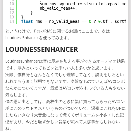
10
sum_rms_squared += visu_ctxt->past_meas
11
nb_valid_meas++;
12
}
13
}
14
float
rms = nb_valid_meas == 
0
? 
0
.0f : sqrtf(s
というわけで、Peak/RMSに関するお話はここまで、次は
LoudnessEnhancerを使ってみます。
LOUDNESSENHANCER
LoudnessEnhancerは音に厚みを加える事ができるオーディオ効果
です。厚みといってもピンと来ない人も多いかと思います。
実際、僕自身もなんとなくでしか理解してなく、説明をしろとい
われてもうまく説明できないです。身近なものでいえばAVコンポ
なんかについてますが、最近はAVコンポをもっている人も少ない
気もします。
僕の思い出としては、高校生のときに親に買ってもらったAVコン
ポにこのラウドネスというものがついていて、深夜にこれをONに
したらいきなり大音量になって慌ててボリュームを小さくした記
憶があり、今だと恥ずかしい音楽が流れて大惨事かもしれない
ね。