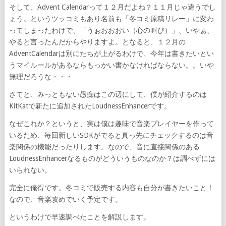
そして、Advent Calendarって１２月だよね？１１月じゃ違うでし
ょう。というツッコミもあり名前も「冬コミ原稿リレー」に変わ
ってしまったわけで、「うぉおおおい（心の叫び）」、いやぁ、
やると言ったんだからやりますよ。となると、１２月の
AdventCalendarは別にたちが上がるわけで、今年は書きたいとい
うマイルールがあるならもっかい書かなければならない。。いや
無理だろうな・・・
さてと、みっともない愚痴はこの辺にして、僕が紹介するのは
KitKatで新たに追加されたLoudnessEnhancerです。
なぜこれか？というと、実は僕は趣味で音楽プレイヤーを作って
いるため、毎回新しいSDKがでると真っ先にチェックするのは音
楽関係の機能だったりします。なので、音に直接関係のある
LoudnessEnhancerなるものがどういうものなのか？は調べずには
いられない。
完全に俺得です。冬コミで販売する内容も自分が書きたいこと！
なので、音楽攻めでいく予定です。
というわけで早速調べたことを解説します。