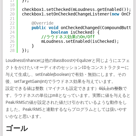
17
});
18
19
checkbox1.setChecked(mLoudness.getEnabled());
20
checkbox1.setOnCheckedChangeListener(
new
OnChec
21
22
@Override
23
public
void
onCheckedChanged(CompoundButton
24
boolean
isChecked) {
25
//ラウドネス効果のOn/Off
26
mLoudness.setEnabled(isChecked);
27
}
28
});
LoudnessEnhancerは他のBassBoostやEqulizerと同じようにエフェ
クトをかけたいオーディオのセッションIDをコンストラクターに
与えて生成し、setEnable(boolean)で有効・無効にします。その
後、setTargetGain(int)でラウドネス効果を与えています。
設定できる値は整数（マイナスも設定できます）
0以上の整数
で
す。ラウドネスの単位はmBとなっています。実際に値を与えると
Peak/RMSの値が設定された値だけ引かれているような動作をし
ました。Peak/RMSと連動するならプログラムとしては扱いやす
いかなと思います。
ゴール