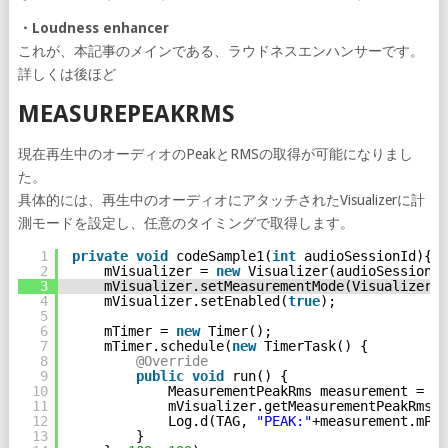
・Loudness enhancer
これが、本記事のメインである、ラウドネスエンハンサーです。
詳しくは後ほど
MEASUREPEAKRMS
現在再生中のオーディオのPeakとRMSの取得が可能になりまし
た。
具体的には、再生中のオーディオにアタッチされたVisualizerに計
測モードを設定し、任意のタイミングで取得します。
1
private
void
codeSample1(
int
audioSessionId){
2
mVisualizer = 
new
Visualizer(audioSessionId
3
mVisualizer.setMeasurementMode(Visualizer.M
4
mVisualizer.setEnabled(
true
);
5
6
mTimer = 
new
Timer();
7
mTimer.schedule(
new
TimerTask() {
8
@Override
9
public
void
run() {
10
MeasurementPeakRms measurement = 
ne
11
mVisualizer.getMeasurementPeakRms(m
12
Log.d(TAG, 
"PEAK:"
+measurement.mPea
13
}