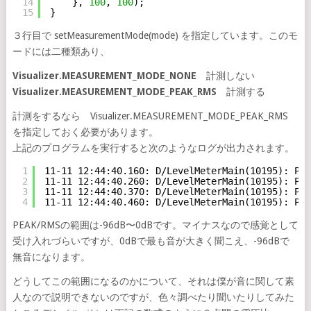
14
}, 
100
, 
100
);
15
}
３行目で setMeasurementMode(mode) を指定しています。このモ
ードには二種類あり、
Visualizer.MEASUREMENT_MODE_NONE
計測しない
Visualizer.MEASUREMENT_MODE_PEAK_RMS
計測する
計測をするなら Visualizer.MEASUREMENT_MODE_PEAK_RMS
を指定しておく必要があります。
上記のプログラムを実行すると次のようなログが出力されます。
1
11-11 12:44:40.160: D/LevelMeterMain(10195): PEA
2
11-11 12:44:40.260: D/LevelMeterMain(10195): PEA
3
11-11 12:44:40.370: D/LevelMeterMain(10195): PEA
4
11-11 12:44:40.460: D/LevelMeterMain(10195): PEA
PEAK/RMSの範囲は-96dB〜0dBです。マイナスなので感覚として
受け入れづらいですが、0dBで最も音が大きく聞こえ、-96dBで
無音になります。
どうしてこの範囲になるのかについて、それは僕が音に関して素
人なので説明できないのですが、色々調べたり聞いたりしてみた