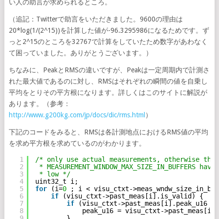
い人の助言が求められるところ。
（追記：Twitterで助言をいただきました。9600の理由は
20*log(1/(2^15))を計算した値が-96.3295986になるためです。ず
っと2^15のところを32767で計算をしていたため数字があわなく
て困っていました。ありがとうございます。）
ちなみに、PeakとRMSの違いですが、Peakは一定周期内で計測さ
れた最大値であるのに対し、RMSはそれぞれの瞬間の値を自乗し
平均をとりその平方根になります。詳しくはこのサイトに解説が
あります。（参考：
http://www.g200kg.com/jp/docs/dic/rms.html
）
下記のコードをみると、RMSは各計測地点におけるRMS値の平均
を求め平方根を求めているのがわかります。
1
/* only use actual measurements, otherwise the 
2
* MEASUREMENT_WINDOW_MAX_SIZE_IN_BUFFERS have 
3
* low */
4
uint32_t i;
5
for
(i=
0
; i < visu_ctxt->meas_wndw_size_in_buf
6
if
(visu_ctxt->past_meas[i].is_valid) {
7
if
(visu_ctxt->past_meas[i].peak_u16 > 
8
peak_u16 = visu_ctxt->past_meas[i].
9
}