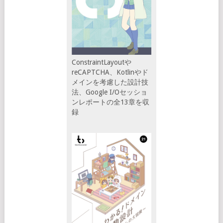
ConstraintLayoutや
reCAPTCHA、Kotlinやド
メインを考慮した設計技
法、Google I/Oセッショ
ンレポートの全13章を収
録