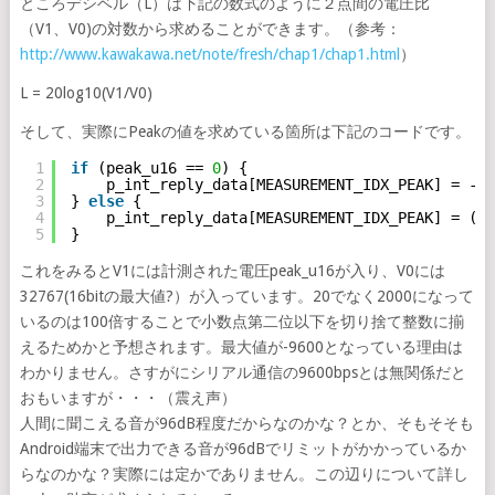
ところデシベル（L）は下記の数式のように２点間の電圧比
（V1、V0)の対数から求めることができます。（参考：
http://www.kawakawa.net/note/fresh/chap1/chap1.html
）
L = 20log10(V1/V0)
そして、実際にPeakの値を求めている箇所は下記のコードです。
1
if
(peak_u16 == 
0
) {
2
p_int_reply_data[MEASUREMENT_IDX_PEAK] = -
96
3
} 
else
{
4
p_int_reply_data[MEASUREMENT_IDX_PEAK] = (in
5
}
これをみるとV1には計測された電圧peak_u16が入り、V0には
32767(16bitの最大値?）が入っています。20でなく2000になって
いるのは100倍することで小数点第二位以下を切り捨て整数に揃
えるためかと予想されます。最大値が-9600となっている理由は
わかりません。さすがにシリアル通信の9600bpsとは無関係だと
おもいますが・・・（震え声）
人間に聞こえる音が96dB程度だからなのかな？とか、そもそそも
Android端末で出力できる音が96dBでリミットがかかっているか
らなのかな？実際には定かでありません。この辺りについて詳し