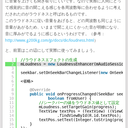
に音量を上げても聞き取りにくいです。なので実際に人間にとっ
て感覚的に音の聞こえる感じを各周波数毎に合わせるように考え
だされたのがラウドネスと呼ばれるものです。
このラウドネスに従い音量をあげると、どの周波数も同じように
音量があがるため、いままで聞こえにくかった音が明瞭になり、
音に厚みがでるように感じるというわけです。（参考：
http://www.g200kg.com/jp/docs/dic/loudness.html
）
と、前置はこの辺にして実際に使ってみましょう。
1
//ラウドネスエフェクトの生成
2
mLoudness = 
new
LoudnessEnhancer(mAudioSessionI
3
4
seekbar.setOnSeekBarChangeListener(
new
OnSeekBa
5
6
<省略>
7
8
@Override
9
public
void
onProgressChanged(SeekBar seekB
10
boolean
fromUser) {
11
//シークバーの値をラウドネス値として設定
12
mLoudness.setTargetGain(progress);
13
TextView textPos = (TextView) ((ViewGro
14
.findViewById(R.id.textPos);
15
textPos.setText(Integer.toString(progre
16
}