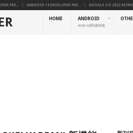
PER PRE...
ANDROID 14 DEVELOPER PRE...
GOOGLE I/O 2022 KEYNOT
ER
HOME
ANDROID
OTHE
Android関連情報