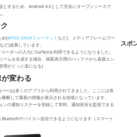
前提とするため、Android 4.3として完全にオープンソースで
ん。
ーク
め(
MPEG-DASHフォーマット
など)、メディアフレームワー
スポ
張など)改善しています。
コーダへの入力にSurfaceを利用できるようになりました。
eからストリームを生成する場合、画面表示用のバッファから直接エン
管理がぐっと楽になる)
Iが変わる
(通知バー)は多くのアプリから利用されてきました。ここには各
を横断して最新の情報が表示される領域となっています。
ィケーションの通知リスナーを登録して常時、通知状況を監視できる
luetoohデバイスへ送信できるようになります（スマート