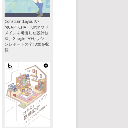
ConstraintLayoutや
reCAPTCHA、Kotlinやド
メインを考慮した設計技
法、Google I/Oセッショ
ンレポートの全13章を収
録