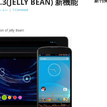
.3(JELLY BEAN) 新機能
新刊
ション
|
1 Comment
on of Jelly Bean!