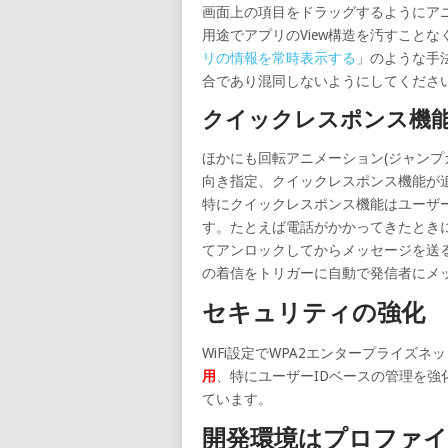
画面上の項目をドラッグするようにア
用途でアプリのView構造を汚すことなく利
リの情報を常時表示する
」のような手
合であり混同しないようにしてくださ
クイックレスポンス機
ほかにも回転アニメーション(ジャンプ
向き指定、クイックレスポンス機能が
特にクイックレスポンス機能はユーザ
す。たとえば電話がかかってきたとき
てアンロックしてからメッセージを送
の着信をトリガーに自動で発信者にメ
セキュリティの強化
WiFi設定でWPA2エンタープライズ
用
、特にユーザーIDベースの管理を強化するため
ています。
開発環境はプロファイ