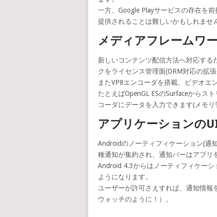
一方、Google Playサービスの存在を
提供されることは難しいかもしれませ
メディアフレームワ
新しいコンテンツ配信方法へ対応するた
クをライセンス管理面(DRM対応の拡
またVP8エンコーダを搭載、ビデオエン
たとえばOpenGL ESのSurfac
コーダにデータを入力できます(メモリ
アプリケーションのU
Androidのノーティフィケーション
種通知が集約され、通知バーはアプリ
Android 4.3からはノーティフ
ようになります。
ユーザーが許可さえすれば、通知情報をB
ウォッチのように！）。