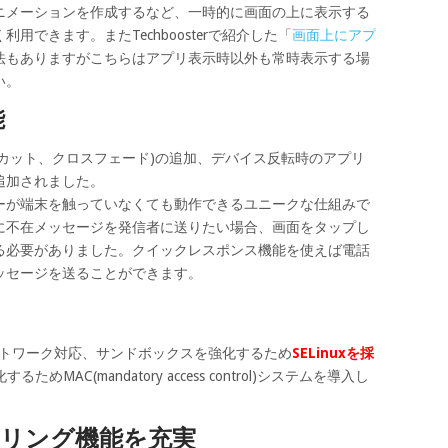
ニメーションを作成するなど、一時的に画面の上に表示する
用できます。またTechboosterで紹介した「
画面上にアプ
法もありますがこちらはアプリ表示時以外も常時表示する場
い。
能
カット、クロスフェード)の追加、デバイス反転時のアプリ
追加されました。
ーが端末を触っていなくても動作できるユニークな仕組みで
に不在メッセージを発信者に送りたい場合、画面をタップし
る必要がありました。クイックレスポンス機能を使えば電話
ッセージを送ることができます。
ネットワーク対応、サンドボックスを強化するため
SELinuxを採
MAC(mandatory access control)システムを導入し
リング機能を充実