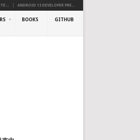
E:...
ANDROID 13 DEVELOPER PRE...
RS
BOOKS
GITHUB