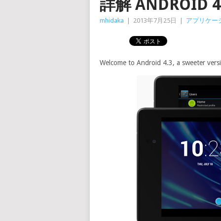
詳解 ANDROID 4
mhidaka
|
2013年7月25日
|
アプリケー
Welcome to Android 4.3, a sweeter versi