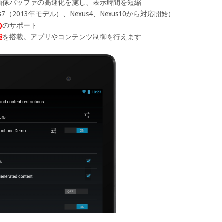
画像バッファの高速化を施し、表示時間を短縮
7（2013年モデル）、Nexus4、Nexus10から対応開始）
)
のサポート
能
を搭載。アプリやコンテンツ制御を行えます