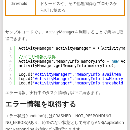
threshold
ドサービスや、その他無関係なプロセスか
らKillし始める
サンプルコードです。ActivityManagerを利用することで簡単に取
得できます。
1
ActivityManager activityManager = ((ActivityMana
2
3
//メモリ情報の取得
4
ActivityManager.MemoryInfo memoryInfo = 
new
Acti
5
activityManager.getMemoryInfo(memoryInfo);
6
7
Log.d(
"ActivityManager"
,
"memoryInfo availMem  :"
8
Log.d(
"ActivityManager"
,
"memoryInfo lowMemory :"
9
Log.d(
"ActivityManager"
,
"memoryInfo threshold :"
エラー情報、実行中のタスク情報は以下に続きます。
エラー情報を取得する
エラー状態(condition)にはCRASHED、NOT_RESPONDING、
NO_ERRORがあり、応答のない状態として有名なANR(Application
Not Responding)状態などが取得できます。