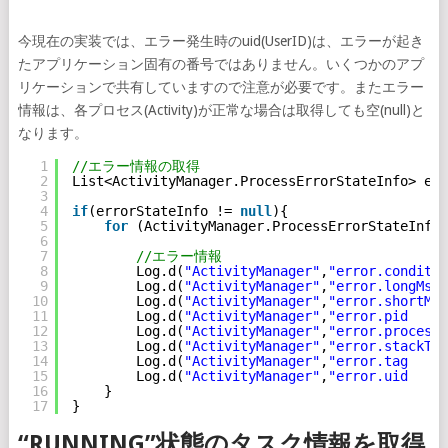
今現在の実装では、エラー発生時のuid(UserID)は、エラーが起き
たアプリケーション固有の番号ではありません。いくつかのアプ
リケーションで共有していますので注意が必要です。またエラー
情報は、各プロセス(Activity)が正常な場合は取得しても空(null)と
なります。
1
//エラー情報の取得
2
List<ActivityManager.ProcessErrorStateInfo> err
3
4
if
(errorStateInfo != 
null
){
5
for
(ActivityManager.ProcessErrorStateInfo 
6
7
//エラー情報
8
Log.d(
"ActivityManager"
,
"error.conditio
9
Log.d(
"ActivityManager"
,
"error.longMsg 
10
Log.d(
"ActivityManager"
,
"error.shortMsg
11
Log.d(
"ActivityManager"
,
"error.pid     
12
Log.d(
"ActivityManager"
,
"error.processN
13
Log.d(
"ActivityManager"
,
"error.stackTra
14
Log.d(
"ActivityManager"
,
"error.tag     
15
Log.d(
"ActivityManager"
,
"error.uid     
16
}
17
}
“RUNNING”状態のタスク情報を取得