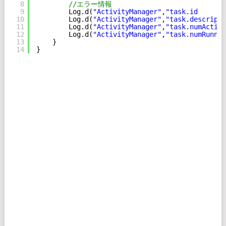
8
//エラー情報
9
Log.d(
"ActivityManager"
,
"task.id       
10
Log.d(
"ActivityManager"
,
"task.descripti
11
Log.d(
"ActivityManager"
,
"task.numActivi
12
Log.d(
"ActivityManager"
,
"task.numRunnin
13
}
14
}