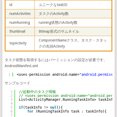
id
ユニークなtaskID
numActivities
タスクのActivity数
numRunning
running状態のActivity数
thumbnail
Bitmap形式のサムネイル
ComponentNameクラス。タスク・スタッ
topActivity
クの先頭Activity
タスク状態を取得するにはパーミッションの設定が必要です。
AndroidManifest.xml
1
<uses-permission android:name=
"android.permissio
サンプルコード
1
//起動中のタスク情報
2
// <uses-permission android:name="android.
3
List<ActivityManager.RunningTaskInfo> taskInfo 
4
5
if
(taskInfo != 
null
){
6
for
(RunningTaskInfo task : taskInfo){
7