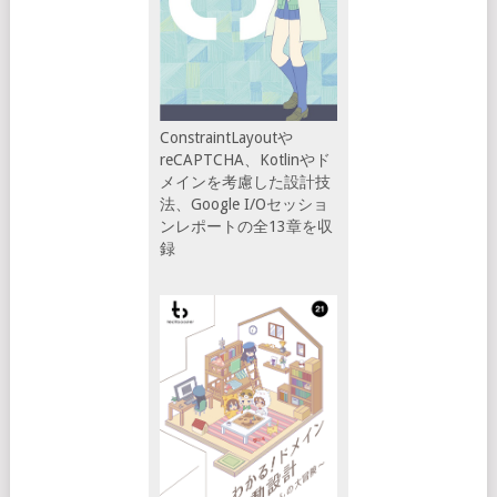
ConstraintLayoutや
reCAPTCHA、Kotlinやド
メインを考慮した設計技
法、Google I/Oセッショ
ンレポートの全13章を収
録