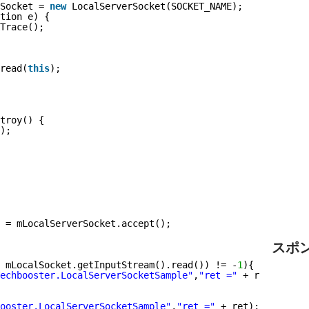
Socket = 
new
LocalServerSocket(SOCKET_NAME);
tion e) {
Trace();
read(
this
);
troy() {
);
 = mLocalServerSocket.accept();
スポ
 mLocalSocket.getInputStream().read()) != -
1
){
echbooster.LocalServerSocketSample"
,
"ret ="
+ ret);
ooster.LocalServerSocketSample"
,
"ret ="
+ ret);