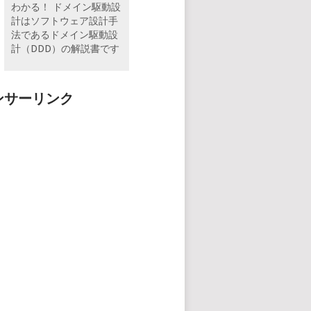
わかる！ ドメイン駆動設
計はソフトウェア設計手
法であるドメイン駆動設
計（DDD）の解説書です
ンサーリンク
nnable{