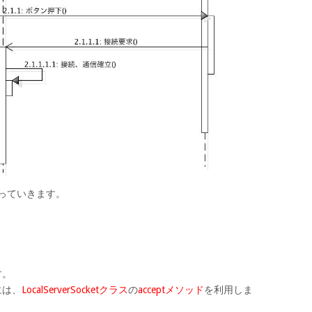
り扱っていきます。
す。
には、
LocalServerSocketクラス
の
acceptメソッド
を利用しま