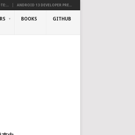
E:...
ANDROID 13 DEVELOPER PRE...
RS
BOOKS
GITHUB