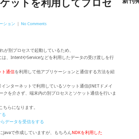
ソケットを利用してプロセ
新刊
ーション
|
No Comments
れぞれが別プロセスで起動しているため、
IntentやServiceなどを利用したデータの受け渡しを行
ット通信
を利用して他アプリケーションと通信する方法を紹
常インターネットで利用しているソケット通信(INETドメイ
ワークを介さず、端末内の別プロセスとソケット通信を行いま
はこちらになります。
する
ントからデータを受信をする
側共にJavaで作成していますが、もちろん
NDKを利用した