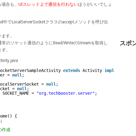
る場合も、
UIスレッド上で通信を行わない
ほうがいいでしょ
中でLocalServerSocketクラスのacceptメソッドを呼び出
ています。
スポ
ソケット通信のようにRead/WriteのStreamを取得し
ます。
ivity.java
ocketServerSampleActivity 
extends
Activity 
implements
Ru
er = 
null
;
ocalServerSocket = 
null
;
cket = 
null
;
 SOCKET_NAME = 
"org.techbooster.server"
;
ume() {
;
tの作成