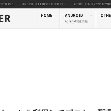
PER PRE...
ANDROID 14 DEVELOPER PRE...
GOOGLE I/O 2022 KEYNOT
ER
HOME
ANDROID
OTHE
Android関連情報