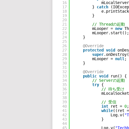
16
mLocalServer
17
} 
catch
(IOExcep
18
e.printStack
19
}
20
21
// Threadの起動
22
mLooper = 
new
Th
23
mLooper.start();
24
}
25
26
@Override
27
protected
void
onDes
28
super
.onDestroy(
29
mLooper = 
null
;
30
}
31
32
@Override
33
public
void
run() {
34
// Serverの起動
35
try
{
36
// 待ち受け
37
mLocalSocket
38
39
// 受信
40
int
ret = 
0
;
41
while
((ret =
42
Log.v(
"T
43
}
44
45
Log.v(
"Techb