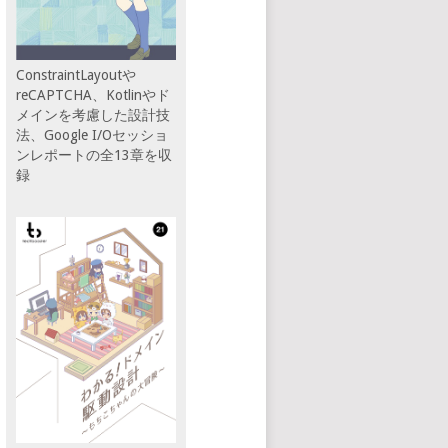
ConstraintLayoutや
reCAPTCHA、Kotlinやド
メインを考慮した設計技
法、Google I/Oセッショ
ンレポートの全13章を収
録