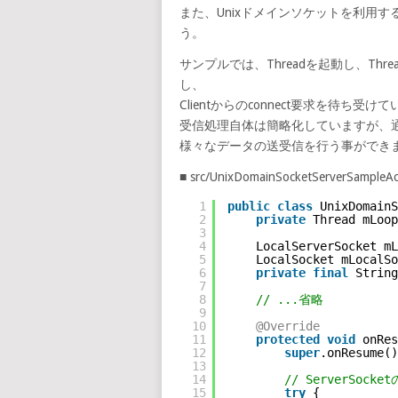
また、Unixドメインソケットを利用す
う。
サンプルでは、Threadを起動し、Thread
し、
Clientからのconnect要求を待ち受け
受信処理自体は簡略化していますが、通常の
様々なデータの送受信を行う事ができ
■ src/UnixDomainSocketServerSampleAct
1
public
class
UnixDomainS
2
private
Thread mLoop
3
4
LocalServerSocket mL
5
LocalSocket mLocalSo
6
private
final
String
7
8
// ...省略
9
10
@Override
11
protected
void
onRes
12
super
.onResume()
13
14
// ServerSocke
15
try
{