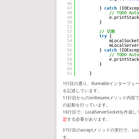
46
47
} 
catch
(IOExcep
48
// TODO Auto
49
e.printStack
50
}
51
52
// 切断
53
try
{
54
mLocalSocket
55
mLocalServer
56
} 
catch
(IOExcep
57
// TODO Auto
58
e.printStack
59
}
60
61
}
1行目の通り、Runnableインターフェ
を記述しています。
11行目からのonResumeメソッド内部でLo
の起動を行っています。
16行目で、LocalServerSocketを作成
定
する必要があります。
37行目のacceptメソッドの実行で、Loca
す。