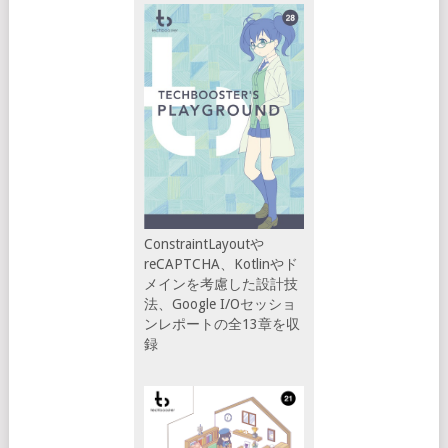
ConstraintLayoutや
reCAPTCHA、Kotlinやド
メインを考慮した設計技
法、Google I/Oセッショ
ンレポートの全13章を収
録