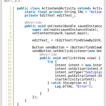
紹介します。
1
public
class
ActionSendActivity 
extends
Activit
2
static
final
private
String TAG = 
"ActionSe
3
private
EditText editText_;
4
5
@Override
6
public
void
onCreate(Bundle savedInstanceSt
7
super
.onCreate(savedInstanceState);
8
setContentView(R.layout.main);
9
10
editText_ = (EditText)findViewById(R.id
11
12
Button sendButton = (Button)findViewByI
13
sendButton.setOnClickListener(
new
OnCli
14
@Override
15
public
void
onClick(View view) {
16
try
{
17
Intent intent = 
new
Intent(
18
intent.setAction(Intent.ACT
19
intent.setType(
"text/plain"
20
intent.putExtra(Intent.EXTR
21
startActivity(intent);
22
} 
catch
(Exception e) {
23
Log.d(TAG, 
"Error"
);
24
}
25
}
26
});
27
}
28
}