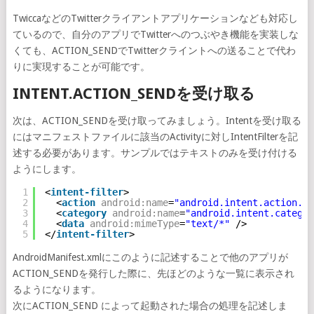
TwiccaなどのTwitterクライアントアプリケーションなども対応し
ているので、自分のアプリでTwitterへのつぶやき機能を実装しな
くても、ACTION_SENDでTwitterクライントへの送ることで代わ
りに実現することが可能です。
INTENT.ACTION_SENDを受け取る
次は、ACTION_SENDを受け取ってみましょう。Intentを受け取る
にはマニフェストファイルに該当のActivityに対しIntentFilterを記
述する必要があります。サンプルではテキストのみを受け付ける
ようにします。
1
<
intent-filter
>
2
<
action
android:name
=
"android.intent.action.SE
3
<
category
android:name
=
"android.intent.categor
4
<
data
android:mimeType
=
"text/*"
/>
5
</
intent-filter
>
AndroidManifest.xmlにこのように記述することで他のアプリが
ACTION_SENDを発行した際に、先ほどのような一覧に表示され
るようになります。
次にACTION_SEND によって起動された場合の処理を記述しま