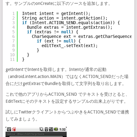
す。サンプルのonCreateに以下のソースを追加します。
1
Intent intent = getIntent();
2
String action = intent.getAction();
3
if
(Intent.ACTION_SEND.equals(action)) {
4
Bundle extras = intent.getExtras();
5
if
(extras != 
null
) {
6
CharSequence ext = extras.getCharSequence(I
7
if
(ext != 
null
) {
8
editText_.setText(ext);
9
}
10
}
11
}
getIntentでIntentを取得します。Intentが通常の起動
（android.intent.action.MAIN）ではなくACTION_SENDだった場
合にだけgetExtrasでBundleを取得して文字列を取り出します。
これで他のアプリからACTION_SEND でテキストを受けとると、
EditTextにそのテキストを設定するサンプルの出来上がりです。
試しにTwitterクライアントからつぶやきをACTION_SENDで連携
してみましょう。