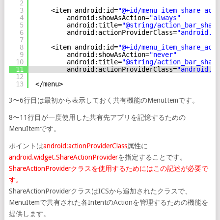
2
3
<item android:id=
"@+id/menu_item_share_acti
4
android:showAsAction=
"always"
5
android:title=
"@string/action_bar_share
6
android:actionProviderClass=
"android.wi
7
8
<item android:id=
"@+id/menu_item_share_acti
9
android:showAsAction=
"never"
10
android:title=
"@string/action_bar_share
11
android:actionProviderClass=
"android.wi
12
13
</menu>
3〜6行目は最初から表示しておく共有機能のMenuItemです。
8〜11行目が一度使用した共有先アプリを記憶するための
MenuItemです。
ポイントは
android:actionProviderClass
属性に
android.widget.ShareActionProvider
を指定することです。
ShareActionProviderクラスを使用するためにはこの記述が必要で
す。
ShareActionProviderクラスはICSから追加されたクラスで、
MenuItemで共有された各IntentのActionを管理するための機能を
提供します。