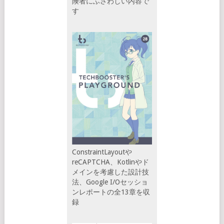
険者にふさわしい内容で
す
ConstraintLayoutや
reCAPTCHA、Kotlinやド
メインを考慮した設計技
法、Google I/Oセッショ
ンレポートの全13章を収
録