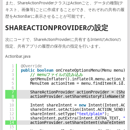
また、ShareActionProviderクラスはActionごと、データの種類(テ
キスト、画像等)ごとに作成することができ、それぞれの共有の履
歴をActionBarに表示させることが可能です。
SHAREACTIONPROVIDERの設定
次にコードで、ShareActionProviderに共有するIntentのActionの
指定、共有アプリの履歴の保存先の指定を行います。
Actionbar.java
1
@Override
2
public
boolean
onCreateOptionsMenu(Menu menu) {
3
// menuファイルの読み込み
4
getMenuInflater().inflate(R.menu.action_bar
5
MenuItem actionItem = menu.findItem(R.id.me
6
7
ShareActionProvider actionProvider = (Share
8
actionProvider.setShareHistoryFileName(Shar
9
10
Intent shareIntent = 
new
Intent(Intent.ACTI
11
shareIntent.setAction(Intent.ACTION_SEND);
12
shareIntent.setType(
"text/plain"
);
13
shareIntent.putExtra(Intent.EXTRA_TEXT, 
"aa
14
actionProvider.setShareIntent(shareIntent);
15