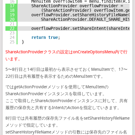
16
MenuItem overflowItem = menu.findItem(R.id.
17
ShareActionProvider overflowProvider =
18
(ShareActionProvider) overflowItem.getA
19
overflowProvider.setShareHistoryFileName(
20
ShareActionProvider.DEFAULT_SHARE_HISTO
21
22
overflowProvider.setShareIntent(shareIntent
23
24
return
true
;
25
}
ShareActionProviderクラスの設定はonCreateOptionsMenu内で行
います。
5〜8行目と14行目は最初から表示させておくMenuItemで、17〜
22行目は共有履歴を表示するためのMenuItemです。
ではgetActionProviderメソッドを使用してMenuItemの
ShareActionProviderインスタンスを取得しています。
ここで取得したShareActionProviderインスタンスに対して、共有
履歴の保存先と共有するIntentのActionを指定していきます。
8行目では共有履歴の保存先ファイル名をsetShareHistoryFileName
メソッドで指定しています。
setShareHistoryFileNameメソッドの引数には保存先のファイル名