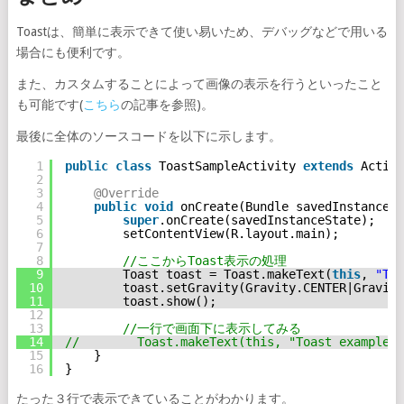
Toastは、簡単に表示できて使い易いため、デバッグなどで用いる
場合にも便利です。
また、カスタムすることによって画像の表示を行うといったこと
も可能です(
こちら
の記事を参照)。
最後に全体のソースコードを以下に示します。
1
public
class
ToastSampleActivity 
extends
Activi
2
3
@Override
4
public
void
onCreate(Bundle savedInstanceSt
5
super
.onCreate(savedInstanceState);
6
setContentView(R.layout.main);
7
8
//ここからToast表示の処理
9
Toast toast = Toast.makeText(
this
, 
"Toa
10
toast.setGravity(Gravity.CENTER|Gravity
11
toast.show();
12
13
//一行で画面下に表示してみる
14
//        Toast.makeText(this, "Toast example",
15
}
16
}
たった３行で表示できていることがわかります。