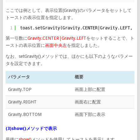
ここでは例として、表示位置(Gravity)のパラメータをセットして
トーストの表示位置を指定します。
1
toast.setGravity(Gravity.CENTER|Gravity.LEFT, 
0
,
第一引数に
Gravity.CENTER|Gravity.LEFT
をセットすることで、ト
ーストの表示位置に
画面中央左
を指定しました。
なお、setGravity()メソッドでは、ほかにも以下のようなパラメー
タを設定できます。
パラメータ
概要
Gravity.TOP
画面上部に配置
Gravity.RIGHT
画面右に配置
Gravity.BOTTOM
画面下部に表示
(3)show()メソッドで表示
最後に
show()
メソッドを使用してトーストを表示します。