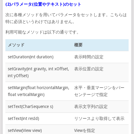
(2)パラメータ(位置やテキスト)のセット
次に各種メソッドを用いてパラメータをセットします。こちらは
特に必須というわけではありません。
利用可能なメソッドは以下の通りです。
メソッド
概要
setDuration(int duration)
表示時間の設定
setGravity(int gravity, int xOffset,
表示位置の設定
int yOffset)
setMargin(float horizontalMargin,
水平・垂直マージンをパー
float verticalMargin)
センテージで指定
setText(CharSequence s)
表示文字列の設定
setText(int resId)
リソースより取得して表示
setView(View view)
Viewを指定