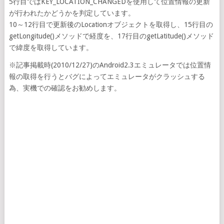
5行目ではKEY_LOCATION_CHANGEDを使用して位置情報の更新
が行われたかどうかを判定しています。
10～12行目で更新後のLocationオブジェクトを取得し、15行目の
getLongitude()メソッドで経度を、17行目のgetLatitude()メソッド
で緯度を取得しています。
※記事掲載時(2010/12/27)のAndroid2.3エミュレータでは位置情
報の取得を行うとバグによってエミュレータがクラッシュする
為、実機での確認をお勧めします。