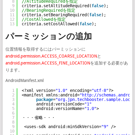
8
//AltitudeRequiredを指定
9
criteria.setAltitudeRequired(
false
);
10
//BearingRequiredを指定
11
criteria.setBearingRequired(
false
);
12
//CostAllowedを指定
13
criteria.setCostAllowed(
false
);
パーミッションの追加
位置情報を取得するにはパーミッションに
android.permission.ACCESS_COARSE_LOCATION
と
android.permission.ACCESS_FINE_LOCATION
を追加する必要があ
ります。
AndroidManifest.xml
1
<?xml version=
"1.0"
encoding=
"utf-8"
?>
2
<manifest xmlns:android=
"
http://schemas.android
3
package
=
"org.jpn.techbooster.sample.Locat
4
android:versionCode=
"1"
5
android:versionName=
"1.0"
>
6
7
・・・省略・・・
8
9
<uses-sdk android:minSdkVersion=
"9"
/>
10