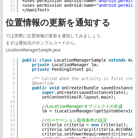
11
<uses-permission android:name=
"android.permissi
12
<uses-permission android:name=
"android.permissi
13
</manifest>
位置情報の更新を通知する
では実際に位置情報の更新を通知してみましょう。
まずは通知元のサンプルコードから。
LocationManagerSample.java
1
public
class
LocationManagerSample 
extends
Acti
2
private
LocationManager lm;
3
private
PendingIntent pi;
4
5
/** Called when the activity is first creat
6
@Override
7
public
void
onCreate(Bundle savedInstanceSt
8
super
.onCreate(savedInstanceState);
9
setContentView(R.layout.main);
10
11
//LocationManagerオブジェクトの生成
12
lm = (LocationManager)getSystemService(
13
14
//ローケーション取得条件の設定
15
Criteria criteria = 
new
Criteria();
16
criteria.setAccuracy(Criteria.ACCURACY_
17
criteria.setPowerRequirement(Criteria.P