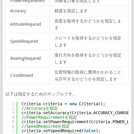
PowerRequirement
消費電力量を指定します
Accuracy
精度を指定します
高度を取得するかどうかを指定しま
AltitudeRequired
す
スピードを取得するかどうかを指定
SpeedRequired
します
進行方向を取得するかどうかを指定
BearingRequired
します
位置情報の取得に費用がかかること
CostAllowed
を許可するかどうかを指定します
以下は指定するためのサンプルです。
1
Criteria criteria = 
new
Criteria();
2
//Accuracyを指定
3
criteria.setAccuracy(Criteria.ACCURACY_COARSE);
4
//PowerRequirementを指定
5
criteria.setPowerRequirement(Criteria.POWER_LOW
6
//SpeedRequiredを指定
7
criteria.setSpeedRequired(
false
);