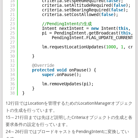
18
criteria.setSpeedRequired(
false
);
19
criteria.setAltitudeRequired(
false
);
20
criteria.setBearingRequired(
false
);
21
criteria.setCostAllowed(
false
);
22
23
//PendingIntentの生成
24
Intent nextIntent = 
new
Intent(
this
, Re
25
pi = PendingIntent.getBroadcast(
this
, 
0
26
PendingIntent.FLAG_UPDATE_CURRENT);
27
28
lm.requestLocationUpdates(
1000
, 
1
, crit
29
30
}
31
32
@Override
33
protected
void
onPause() {
34
super
.onPause();
35
36
lm.removeUpdates(pi);
37
}
38
}
12行目ではLocationを管理するためのLocationManagerオブジェク
トの生成を行っています。
15～21行目までは先ほど説明したCriteriaオブジェクトの生成と各
要求条件の設定を行っています。
24～26行目ではブロードキャストをPendingIntentに変換してい