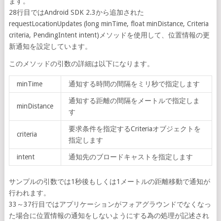
ます。
28行目ではAndroid SDK 2.3から追加された
requestLocationUpdates (long minTime, float minDistance, Criteria
criteria, PendingIntent intent)メソッドを使用して、位置情報の更
新通知を設定しています。
このメソッドの引数の詳細は以下になります。
minTime
通知する時間の間隔をミリ秒で指定します
通知する距離の間隔をメートルで指定しま
minDistance
す
要求条件を指定するCriteriaオブジェクトを
criteria
指定します
intent
通知先のブロードキャストを指定します
サンプルの引数では1秒後もしくは1メートルの距離移動で通知が
行われます。
33～37行目ではアプリケーションがフォアグラウンドでなくなっ
た場合に位置情報の通知をしないようにする為の処理が記述され