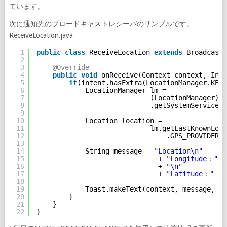
ています。
次に通知先のブロードキャストレシーバのサンプルです。
ReceiveLocation.java
1
public
class
ReceiveLocation 
extends
BroadcastR
2
3
@Override
4
public
void
onReceive(Context context, Inte
5
if
(intent.hasExtra(LocationManager.KEY_
6
LocationManager lm =
7
(LocationManager)co
8
.getSystemService(C
9
10
Location location =
11
lm.getLastKnownLoca
12
.GPS_PROVIDER);
13
14
String message = 
"Location\n"
15
+ 
"Longitude："
+
16
+ 
"\n"
17
+ 
"Latitude："
+ 
18
19
Toast.makeText(context, message, To
20
}
21
}
22
}