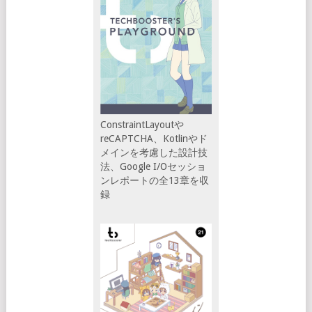
ConstraintLayoutや
reCAPTCHA、Kotlinやド
メインを考慮した設計技
法、Google I/Oセッショ
ンレポートの全13章を収
録