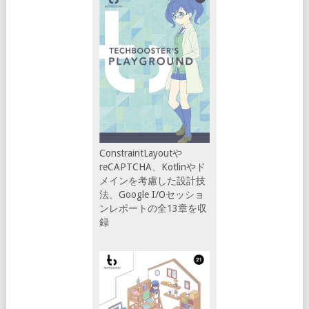
ConstraintLayoutや
reCAPTCHA、Kotlinやド
メインを考慮した設計技
法、Google I/Oセッショ
ンレポートの全13章を収
録