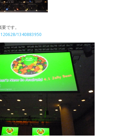
概要です。
/20120628/1340883950