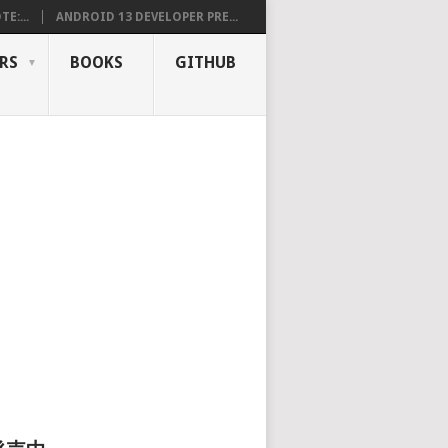
E:...
ANDROID 13 DEVELOPER PRE...
RS
BOOKS
GITHUB