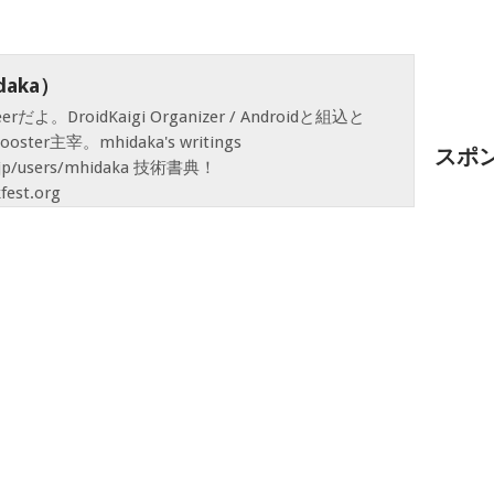
aka）
neerだよ。DroidKaigi Organizer / Androidと組込と
ooster主宰。mhidaka's writings
スポ
g.jp/users/mhidaka 技術書典！
fest.org