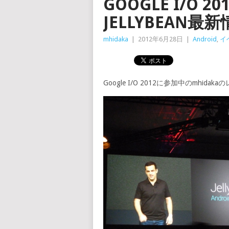
GOOGLE I/O 20
JELLYBEAN最
mhidaka
|
2012年6月28日
|
Android
,
イ
Google I/O 2012に参加中のmhi