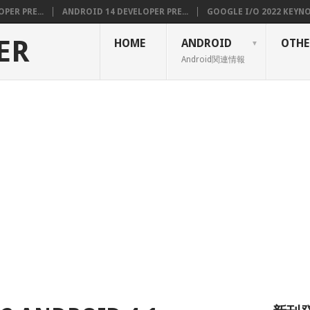
PER PRE...
ANDROID 14 DEVELOPER PRE...
GOOGLE I/O 2022 KEYNOT
ER
HOME
ANDROID
OTHE
Android関連情報