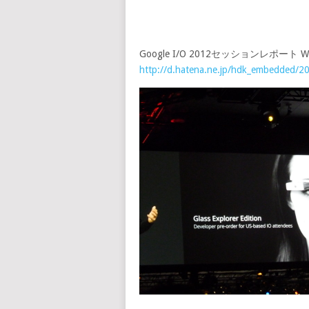
Google I/O 2012セッションレポート What’s 
http://d.hatena.ne.jp/hdk_embedded