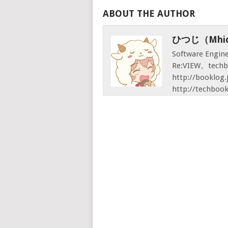
ABOUT THE AUTHOR
ひつじ（mhid
Software Engi
Re:VIEW。techb
http://booklo
http://techbook