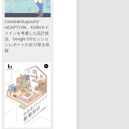
ConstraintLayoutや
reCAPTCHA、Kotlinやド
メインを考慮した設計技
法、Google I/Oセッショ
ンレポートの全13章を収
録