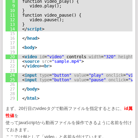
8
function video_play() {
9
video.play();
10
}
11
function video_pause() {
12
video.pause();
13
}
14
</
script
>
15
16
</
head
>
17
18
<
body
>
19
20
<
video
id
=
"video"
controls 
width
=
"320"
height
=
"
21
<
source
src
=
"sample.mp4"
>
22
</
video
><
br
>
23
24
<
input
type
=
"button"
value
=
"play"
onclick
=
"vide
25
<
input
type
=
"button"
value
=
"pause"
onclick
=
"vid
26
27
</
body
>
28
29
</
html
>
まず、20行目のvideoタグで動画ファイルを指定するときに、
id属
性値
を
使ってJavaScriptから動画ファイルを操作できるように名前を付け
ておきます。
ここでは例として「video」と名前を付けています。