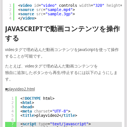
1
<
video
id
=
"video"
controls 
width
=
"320"
height
=
"2
2
<
source
src
=
"sample.mp4"
>
3
<
source
src
=
"sample.3gp"
>
4
</
video
>
JAVASCRIPTで動画コンテンツを操作
する
videoタグで埋め込んだ動画コンテンツをJavaScriptを使って操作
することが可能です。
たとえば、videoタグで埋め込んだ動画コンテンツを
独自に追加したボタンから再生/停止するには以下のようにしま
す。
■playvideo2.html
1
<!
DOCTYPE
html>
2
<
html
>
3
<
head
>
4
<
meta
charset
=
"UTF-8"
>
5
<
title
>playvideo2</
title
>
6
7
<
script
type
=
"text/javascript"
>