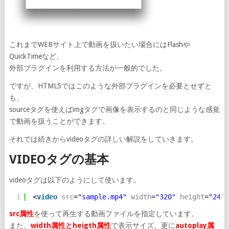
これまでWEBサイト上で動画を扱いたい場合にはFlashや
QuickTimeなど、
外部プラグインを利用する方法が一般的でした。
ですが、HTML5ではこのような外部プラグインを必要とせずと
も、
sourceタグを使えばimgタグで画像を表示するのと同じような感覚
で動画を扱うことができます。
それでは続きからvideoタグの詳しい解説をしていきます。
VIDEOタグの基本
videoタグは以下のようにして使います。
1
<
video
src
=
"sample.mp4"
width
=
"320"
height
=
"240"
src属性
を使って再生する動画ファイルを指定しています。
また、
width属性とheigth属性
で表示サイズ、更に
autoplay属