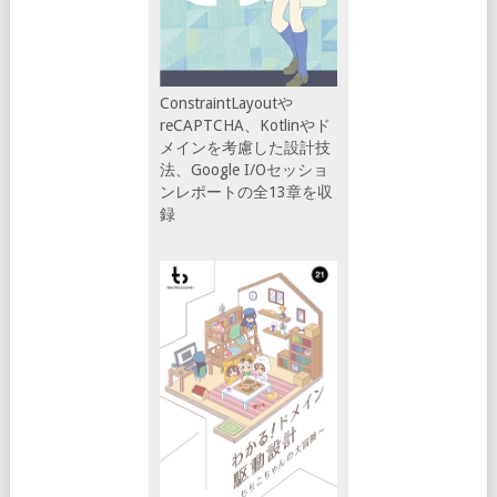
ConstraintLayoutや
reCAPTCHA、Kotlinやド
メインを考慮した設計技
法、Google I/Oセッショ
ンレポートの全13章を収
録